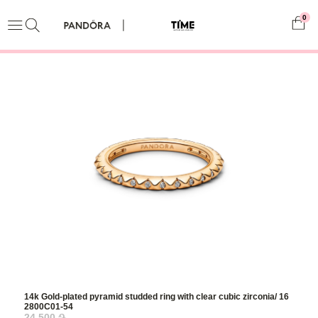
0
14k Gold-plated pyramid studded ring with clear cubic zirconia/ 16
2800C01-54
24,500 ֏