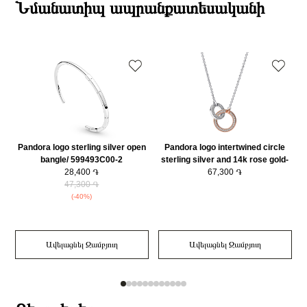
ընթացքում։
Նմանատիպ ապրանքատեսականի
Քարի ձևը
Շրջանաձև
Դեպի մարզեր առաքումներն իրականացվում են 3-4 աշխատանքային
Նյութը
925 հարգի արծաթ
օրվա ընթացքում։
Նյութի գույնը
Արծաթագույն
Կատեգորիա
Զարդեր
Զարդի Չափսը
50
Pandora logo sterling silver open
Pandora logo intertwined circle
H
bangle/ 599493C00-2
sterling silver and 14k rose gold-
28,400 ֏
plated collier with clear cubic
67,300 ֏
47,300 ֏
zirconia/ 382778C01-45
(-40%)
Ավելացնել Զամբյուղ
Ավելացնել Զամբյուղ