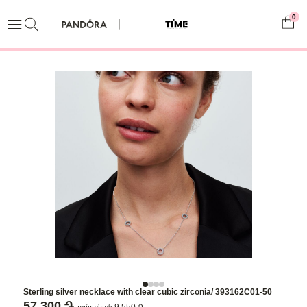
0
Sterling silver necklace with clear cubic zirconia/ 393162C01-50
57,300 ֏