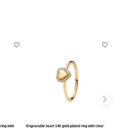
ring with
Engravable heart 14k gold-plated ring with clear
Engravab