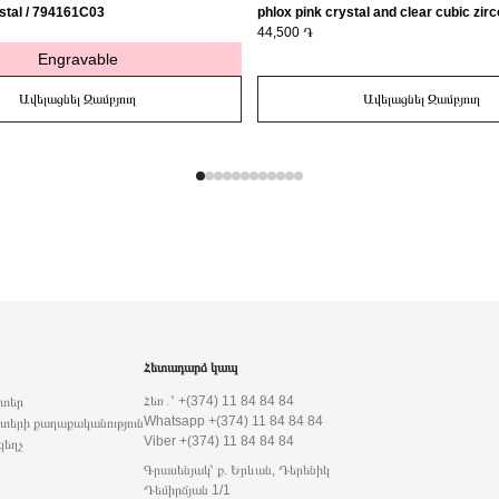
stal / 794161C03
phlox pink crystal and clear cubic zirc
163651C01-56
44,500 ֏
Engravable
Ավելացնել Զամբյուղ
Ավելացնել Զամբյուղ
Հետադարձ կապ
Հեռ․՝ +(374) 11 84 84 84
րտեր
Whatsapp +(374) 11 84 84 84
տերի քաղաքականություն
Viber +(374) 11 84 84 84
զեղչ
Գրասենյակ՝ ք. Երևան, Դերենիկ
Դեմիրճյան 1/1