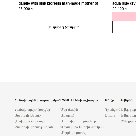
dangle with pink bioresin man-made mother of
aqua blue cry
pearl/ 793766C01
35,900 ֏
22,400 ֏
Ավելացնել Զամբյուղ
Հաճախորդների սպասարկում
PANDORA-ի աշխարհը
Իմ էջը
Նվերներ
Հաճախ տրվող հարցեր
Մեր մասին
Գրանցում
Նվեր քա
Զարդերի խնամք
Առաքում
Մուտք
Նվեր քար
Չափսերի ուղեցույց
Ապառիկի պայմաններ
Ծննդյան 
Զարդերի փորագրություն
Վերադարձ եւ փոխանակում
Վերցնել սրահից