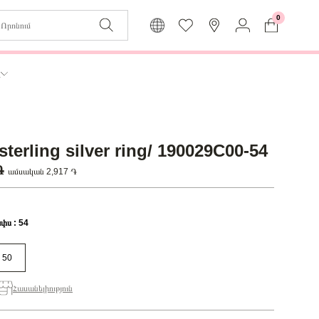
0
Զաբյուղը դատարկ է
Իմ
ր
Լեզու
Մուտք
Հայերեն
Գրանցում
sterling silver ring/ 190029C00-54
Վերադառնալ մենյու
 ֏
ամսական 2,917 ֏
փս : 54
50
Հասանելիություն