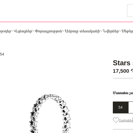
ջօղեր
Վզնոցներ
Փորագրություն
Ամբողջ տեսականի
Նվերներ
Սեթե
-54
Թեմա
Stars 
ր
Կենդանիներ և ընտանի կենդանիներ
17,500
ամար
Ընտանիք և ընկերներ
ար
Տառեր
Սեր
Մատանու չա
Նշաններ
Ճանապարհորդություն և Հոբբի
54
Հավանել