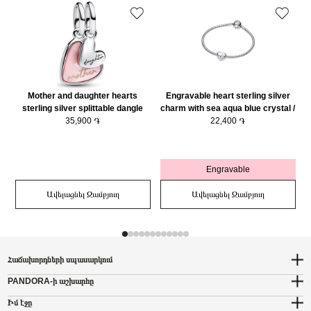
Mother and daughter hearts
Engravable heart sterling silver
sterling silver splittable dangle
charm with sea aqua blue crystal /
with pink bioresin man-made
35,900 ֏
794161C03
22,400 ֏
mother of pearl/ 793766C01
Engravable
Ավելացնել Զամբյուղ
Ավելացնել Զամբյուղ
Հաճախորդների սպասարկում
PANDORA-ի աշխարհը
Իմ էջը