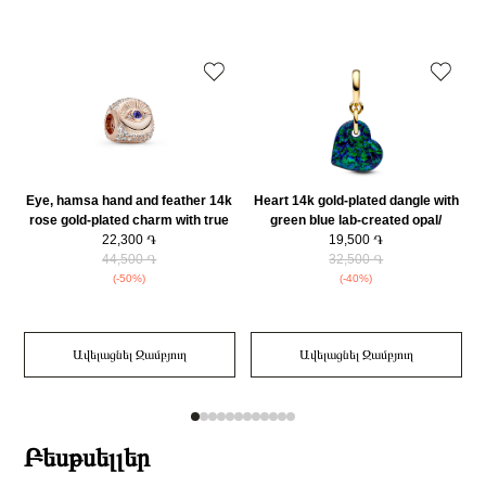
օրվա ընթացքում։
Մատանու տեսակ
Ստանդարտ
Ring Չափերը (սմ)
8.5 x 8.9 mm
Զարդի Չափսը
54
Eye, hamsa hand and feather 14k
Heart 14k gold-plated dangle with
rose gold-plated charm with true
green blue lab-created opal/
blue crystal, clear cubic zirconia
22,300 ֏
763348C01
19,500 ֏
and white enamel/ 780101C01
44,500 ֏
32,500 ֏
(-50%)
(-40%)
Ավելացնել Զամբյուղ
Ավելացնել Զամբյուղ
Բեսթսելլեր