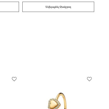
Ավելացնել Զամբյուղ