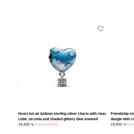
Heart hot air balloon sterling silver charm with clear
Friendship ste
cubic zirconia and shaded glittery blue enamel/
dangle with c
793595C01
19,400 ֏
32,400 ֏
19,400 ֏
32,4
(-40%)