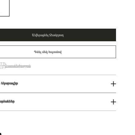
Ավելացնել Զամբյուղ
Գնել մեկ հպումով
Հասանելիություն
 նկարագիր
50%
Կանացի
այմաններ
Սպիտակ
Pandora Moments
ում
adlock, key and heart sterling silver and 14k rose gold-plated dangle
աքումներն իրականացվում են յուրաքանչյուր օր 14։00-19:00-ի
ith clear cubic zirconia and black enamel/ 782506C01
Չարմ
քումներն իրականացվում են յուրաքանչյուր օր 2-4 ժամվա ընթացքում։
ի
ցման երկիրը
Դանիա