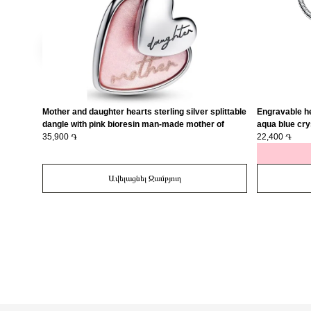
Mother and daughter hearts sterling silver splittable
Engravable he
dangle with pink bioresin man-made mother of
aqua blue cry
pearl/ 793766C01
35,900 ֏
22,400 ֏
Ավելացնել Զամբյուղ