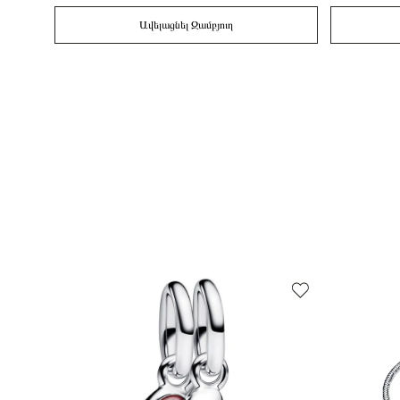
Ավելացնել Զամբյուղ