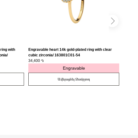
ring with
Engravable heart 14k gold-plated ring with clear
Engravab
onia/
cubic zirconia/ 163801C01-54
medalli
34,400 ֏
27,400 
Engravable
Ավելացնել Զամբյուղ