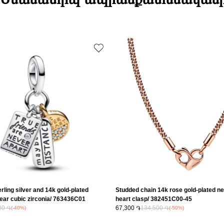
Դեպի մարզեր
Բյուրեղ
Քարի ձևը
Նյութը
Նյութը2
Նյութի գույնը
Նյութի գույնը
Կատեգորիա
Charm Չափե
Զարդի Չափ
Զեղչ
rling silver and 14k gold-plated
Studded chain 14k rose gold-plated ne
lear cubic zirconia/ 763436C01
heart clasp/ 382451C00-45
00 ֏
67,300 ֏
134,500 ֏
(-40%)
(-50%)