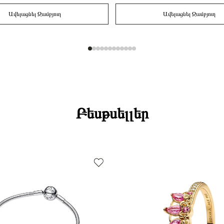
Ավելացնել Զամբյուղ
Ավելացնել Զամբյուղ
Բեսթսելլեր