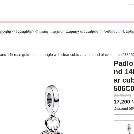
ջօղեր
Վզնոցներ
Փորագրություն
Ամբողջ տեսականի
Նվերներ
Սեթե
er and 14k rose gold-plated dangle with clear cubic zirconia and black enamel/ 782
Թեմա
Padloc
ր
Կենդանիներ և ընտանի կենդանիներ
nd 14
ամար
Ընտանիք և ընկերներ
ar cu
ար
Տառեր
506C
Սեր
34,400 ֏
Նշաններ
17,200
Ճանապարհորդություն և Հոբբի
Discount 5