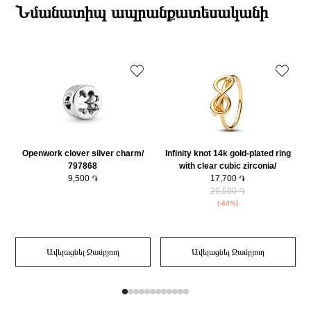
ընթացքում։
Նմանատիպ ապրանքատեսականի
Բյուրեղ
Խորանարդաձև ցիրկոն
Դեպի մարզեր առաքումներն իրականացվում են 3-4 աշխատանքային
Նյութը
925 հարգի արծաթ
օրվա ընթացքում։
Նյութի գույնը
Արծաթագույն
Կատեգորիա
Զարդեր
Openwork clover silver charm/
Infinity knot 14k gold-plated ring
797868
with clear cubic zirconia/
9,500 ֏
163759C01-52
17,700 ֏
29,500 ֏
(-40%)
Ավելացնել Զամբյուղ
Ավելացնել Զամբյուղ