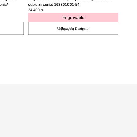
onia/
cubic zirconia/ 163801C01-54
medalli
34,400 ֏
27,400 
Engravable
Ավելացնել Զամբյուղ