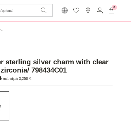
0
Զաբյուղը դատարկ է
Իմ
ր
Լեզու
Մուտք
Հայերեն
Գրանցում
 sterling silver charm with clear
Վերադառնալ մենյու
 zirconia/ 798434C01
 ֏
ամսական 3,250 ֏