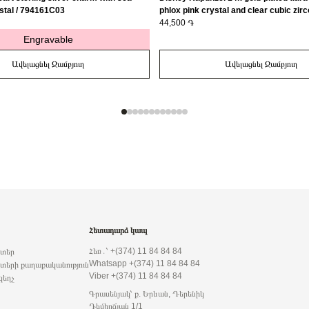
stal / 794161C03
phlox pink crystal and clear cubic zirc
163651C01-56
44,500 ֏
Engravable
Ավելացնել Զամբյուղ
Ավելացնել Զամբյուղ
Հետադարձ կապ
Հեռ․՝ +(374) 11 84 84 84
րտեր
Whatsapp +(374) 11 84 84 84
տերի քաղաքականություն
Viber +(374) 11 84 84 84
զեղչ
Գրասենյակ՝ ք. Երևան, Դերենիկ
Դեմիրճյան 1/1