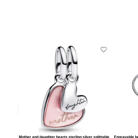
Mother and daughter hearts sterling silver splittable
Engravable he