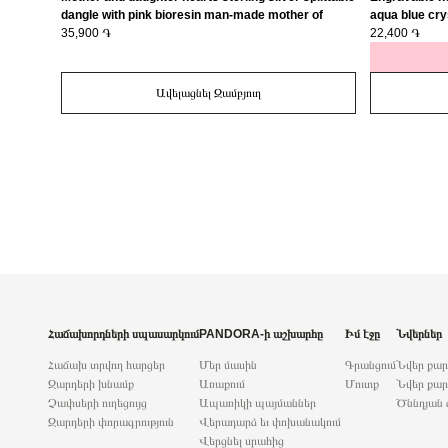
dangle with pink bioresin man-made mother of
aqua blue cry
pearl/ 793766C01
35,900 ֏
22,400 ֏
Ավելացնել Զամբյուղ
Հաճախորդների սպասարկում
PANDORA-ի աշխարհը
Իմ էջը
Նվերներ
Հաճախ տրվող հարցեր
Մեր մասին
Գրանցում
Նվեր քա
Զարդերի խնամք
Առաքում
Մուտք
Նվեր քար
Չափսերի ուղեցույց
Ապառիկի պայմաններ
Ծննդյան 
Զարդերի փորագրություն
Վերադարձ եւ փոխանակում
Վերցնել սրահից