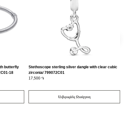
th butterfly
Stethoscope sterling silver dangle with clear cubic
Rose ste
82C01-18
zirconia/ 799072C01
17,500 ֏
17,400 
Ավելացնել Զամբյուղ