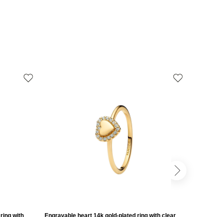
ring with
Engravable heart 14k gold-plated ring with clear
Engravab