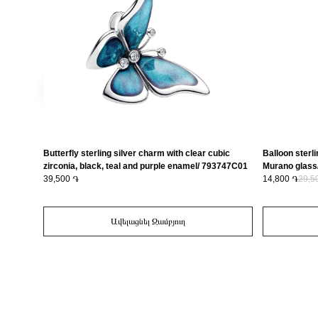
Butterfly sterling silver charm with clear cubic
Balloon sterli
zirconia, black, teal and purple enamel/ 793747C01
Murano glass
39,500 ֏
14,800 ֏
29,5
Ավելացնել Զամբյուղ