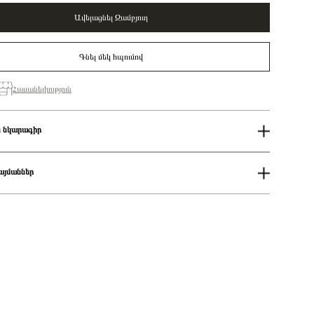
Ավելացնել Զամբյուղ
Գնել մեկ հպումով
Հասանելիություն
 նկարագիր
Կանացի
Pandora Moments
այմաններ
Cancer sterling silver charm with clear cubic zirconia/
798434C01
ում
Չարմ
աքումներն իրականացվում են յուրաքանչյուր օր 14։00-19:00-ի
ցման երկիրը
Դանիա
Խորանարդաձև ցիրկոն
քումներն իրականացվում են յուրաքանչյուր օր 2-4 ժամվա ընթացքում։
925 հարգի արծաթ
 առաքումներն իրականացվում են 3-4 աշխատանքային օրվա ընթացքում։
Արծաթագույն
ակ
Չարմ
Զարդեր