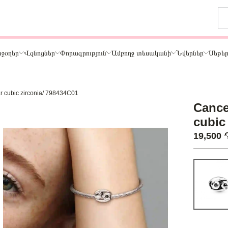
ջօղեր
Վզնոցներ
Փորագրություն
Ամբողջ տեսականի
Նվերներ
Սեթե
ear cubic zirconia/ 798434C01
Թեմա
Cancer
ր
Կենդանիներ և ընտանի կենդանիներ
cubic
ամար
Ընտանիք և ընկերներ
19,500
ար
Տառեր
Սեր
Նշաններ
Ճանապարհորդություն և Հոբբի