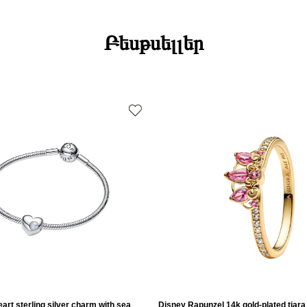
Բեսթսելլեր
art sterling silver charm with sea
Disney Rapunzel 14k gold-plated tiara 