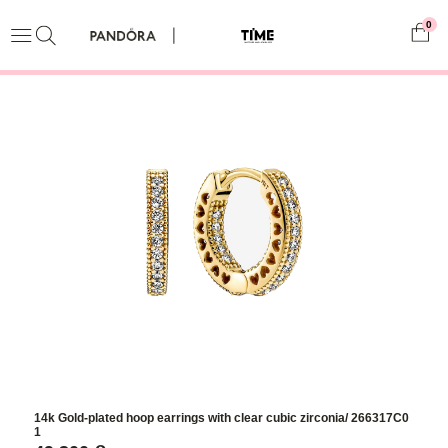
0
14k Gold-plated hoop earrings with clear cubic zirconia/ 266317C0
1