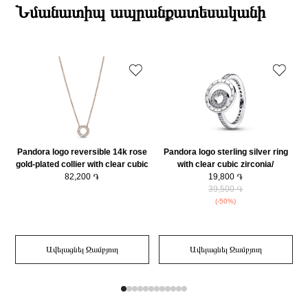
ընթացքում։
Նմանատիպ ապրանքատեսականի
Նյութի գույնը
Ոսկեգույն
Դեպի մարզեր առաքումներն իրականացվում են 3-4 աշխատանքային
Կատեգորիա
Զարդեր
օրվա ընթացքում։
Pandora logo reversible 14k rose
Pandora logo sterling silver ring
gold-plated collier with clear cubic
with clear cubic zirconia/
b
zirconia/ 387436C01-45
82,200 ֏
192316C01-50
19,800 ֏
39,500 ֏
(-50%)
Ավելացնել Զամբյուղ
Ավելացնել Զամբյուղ