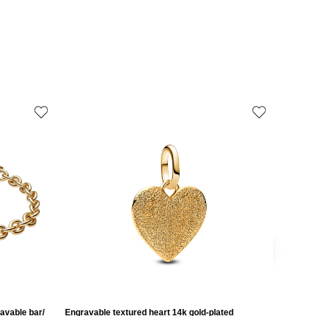
ravable bar/
Engravable textured heart 14k gold-plated
Engravab