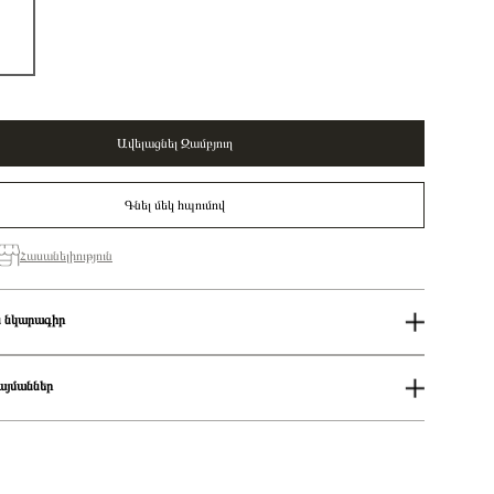
Ավելացնել Զամբյուղ
Գնել մեկ հպումով
Հասանելիություն
 նկարագիր
40%
Կանացի
այմաններ
Կապույտ
Pandora Me
ում
Engravable octagonal 14k gold-plated mini medallion with imitation
աքումներն իրականացվում են յուրաքանչյուր օր 14։00-19:00-ի
lapis lazuli/ 763388C01
Չարմ
քումներն իրականացվում են յուրաքանչյուր օր 2-4 ժամվա ընթացքում։