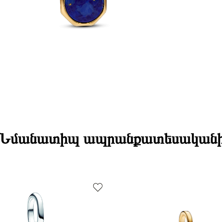
Բրենդի գրան
Դեպի մարզեր
Քարը
Նյութը
Նյութի գույնը
Charm Տես
Նմանատիպ ապրանքատեսական