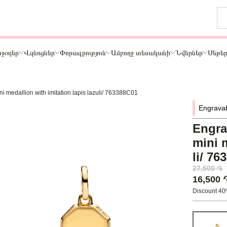
ջօղեր
Վզնոցներ
Փորագրություն
Ամբողջ տեսականի
Նվերներ
Սեթե
i medallion with imitation lapis lazuli/ 763388C01
Թեմա
Engrava
ր
Կենդանիներ և ընտանի կենդանիներ
ամար
Ընտանիք և ընկերներ
Engra
ար
Տառեր
mini m
Սեր
li/ 7
Նշաններ
27,500 ֏
Ճանապարհորդություն և Հոբբի
16,500
Discount 4