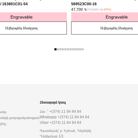
a/ 163801C01-54
569523C00-16
47,700 ֏
79,500 ֏
(-40%)
Engravable
Engravable
Ավելացնել Զամբյուղ
Ավելացնել Զամբյուղ
Հետադարձ կապ
Հեռ․՝ +(374) 11 84 84 84
րտեր
Whatsapp +(374) 11 84 84 84
տերի քաղաքականություն
Viber +(374) 11 84 84 84
զեղչ
Գրասենյակ՝ ք. Երևան, Դերենիկ
Դեմիրճյան 1/1