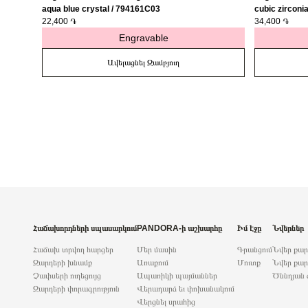
aqua blue crystal / 794161C03
cubic zirconi
22,400 ֏
34,400 ֏
Engravable
Ավելացնել Զամբյուղ
Հաճախորդների սպասարկում
PANDORA-ի աշխարհը
Իմ էջը
Նվերներ
Հաճախ տրվող հարցեր
Մեր մասին
Գրանցում
Նվեր քա
Զարդերի խնամք
Առաքում
Մուտք
Նվեր քար
Չափսերի ուղեցույց
Ապառիկի պայմաններ
Ծննդյան 
Զարդերի փորագրություն
Վերադարձ եւ փոխանակում
Վերցնել սրահից