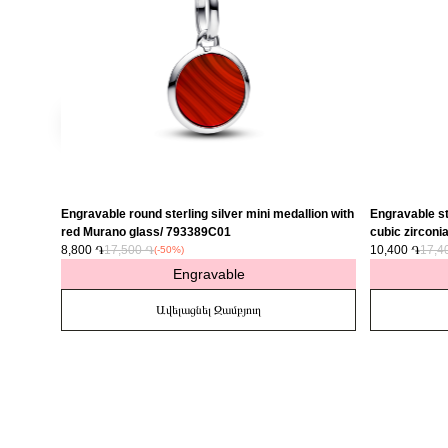
Engravable round sterling silver mini medallion with
Engravable ste
red Murano glass/ 793389C01
cubic zirconi
8,800 ֏
17,500 ֏
10,400 ֏
17,4
(-50%)
Engravable
Ավելացնել Զամբյուղ