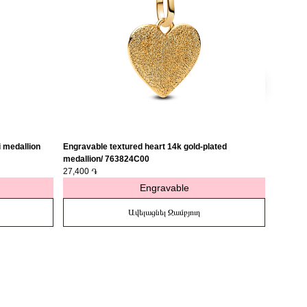
i medallion
Engravable textured heart 14k gold-plated
Engravab
medallion/ 763824C00
clear cu
27,400 ֏
27,400 
Engravable
Ավելացնել Զամբյուղ