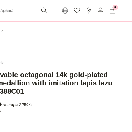
0
Զաբյուղը դատարկ է
Իմ
ր
Լեզու
Մուտք
Հայերեն
Գրանցում
ble
Վերադառնալ մենյու
vable octagonal 14k gold-plated
edallion with imitation lapis lazu
63388C01
 ֏
ամսական 2,750 ֏
0%