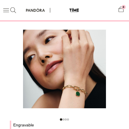
0
Engravable