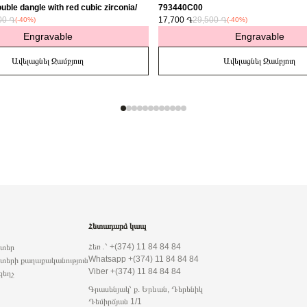
uble dangle with red cubic zirconia/
793440C00
00 ֏
17,700 ֏
29,500 ֏
(-40%)
(-40%)
Engravable
Engravable
Ավելացնել Զամբյուղ
Ավելացնել Զամբյուղ
Հետադարձ կապ
Հեռ․՝ +(374) 11 84 84 84
րտեր
Whatsapp +(374) 11 84 84 84
տերի քաղաքականություն
Viber +(374) 11 84 84 84
զեղչ
Գրասենյակ՝ ք. Երևան, Դերենիկ
Դեմիրճյան 1/1