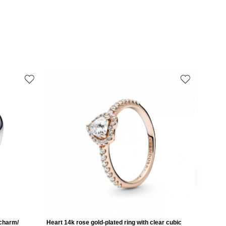
 charm/
Heart 14k rose gold-plated ring with clear cubic
Love 14