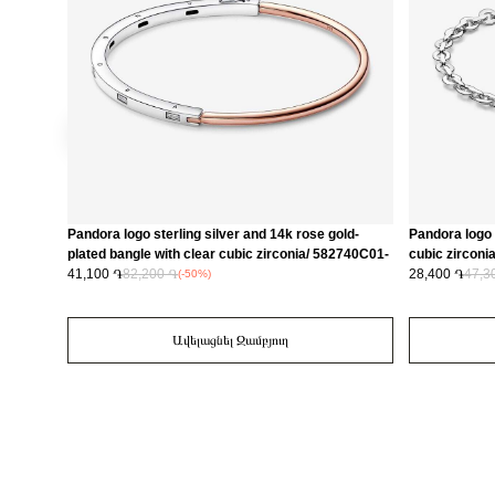
Pandora logo sterling silver and 14k rose gold-
Pandora logo s
plated bangle with clear cubic zirconia/ 582740C01-
cubic zirconi
2
41,100 ֏
82,200 ֏
28,400 ֏
47,3
(-50%)
Ավելացնել Զամբյուղ