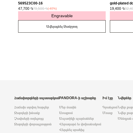
569523C00-16
gold-plated do
47,700 ֏
79,500 ֏
763622C01
19,400 ֏
32,4
(-40%)
Engravable
Ավելացնել Զամբյուղ
Հաճախորդների սպասարկում
PANDORA-ի աշխարհը
Իմ էջը
Նվերներ
Հաճախ տրվող հարցեր
Մեր մասին
Գրանցում
Նվեր քա
Զարդերի խնամք
Առաքում
Մուտք
Նվեր քար
Չափսերի ուղեցույց
Ապառիկի պայմաններ
Ծննդյան 
Զարդերի փորագրություն
Վերադարձ եւ փոխանակում
Վերցնել սրահից