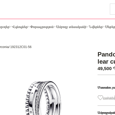
ջօղեր
Վզնոցներ
Փորագրություն
Ամբողջ տեսականի
Նվերներ
Սեթե
 zirconia/ 192312C01-56
Թեմա
Pandor
ր
Կենդանիներ և ընտանի կենդանիներ
lear 
ամար
Ընտանիք և ընկերներ
49,500
ար
Տառեր
Սեր
Նշաններ
Մատանու չա
Ճանապարհորդություն և Հոբբի
Հավանել
Ամբողջական