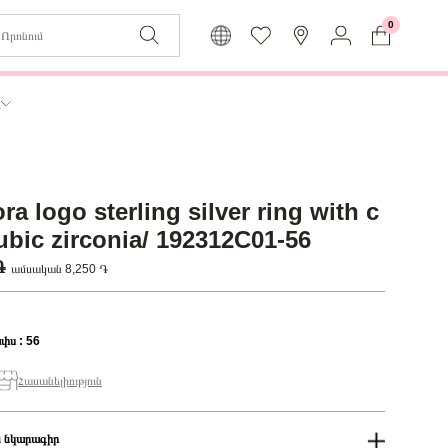
0
Զաբյուղը դատարկ է
Իմ
ր
Լեզու
Մուտք
Հայերեն
Գրանցում
a logo sterling silver ring with c
Վերադառնալ մենյու
cubic zirconia/ 192312C01-56
 ֏
ամսական 8,250 ֏
փս : 56
Հասանելիություն
 նկարագիր