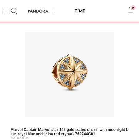
0
Marvel Captain Marvel star 14k gold-plated charm with moonlight b
lue, royal blue and salsa red crystal/ 762744C01
44,500 ֏