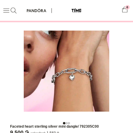
0
Faceted heart sterling silver mini dangle/ 792305C00
9,500 ֏