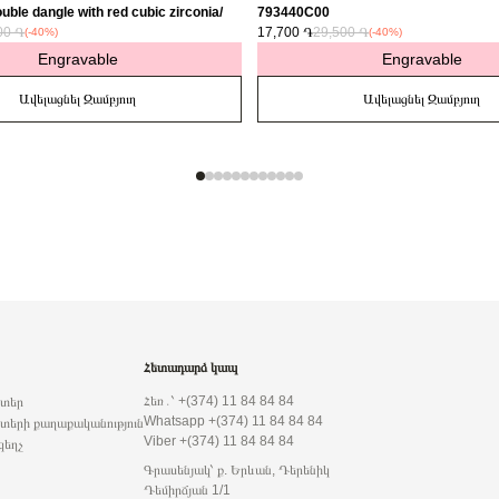
uble dangle with red cubic zirconia/
793440C00
00 ֏
17,700 ֏
29,500 ֏
(-40%)
(-40%)
Engravable
Engravable
Ավելացնել Զամբյուղ
Ավելացնել Զամբյուղ
Հետադարձ կապ
Հեռ․՝ +(374) 11 84 84 84
րտեր
Whatsapp +(374) 11 84 84 84
տերի քաղաքականություն
Viber +(374) 11 84 84 84
զեղչ
Գրասենյակ՝ ք. Երևան, Դերենիկ
Դեմիրճյան 1/1