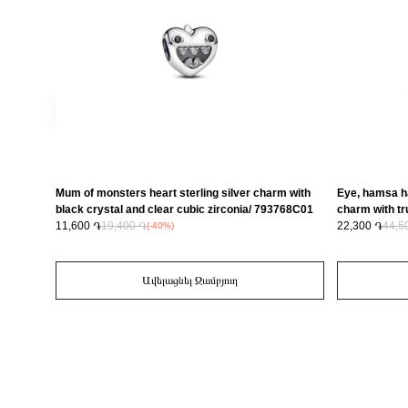
Mum of monsters heart sterling silver charm with
Eye, hamsa ha
black crystal and clear cubic zirconia/ 793768C01
charm with tru
11,600 ֏
19,400 ֏
and white en
22,300 ֏
44,5
(-40%)
Ավելացնել Զամբյուղ