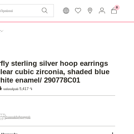
0
Զաբյուղը դատարկ է
Իմ
ր
Լեզու
Մուտք
Հայերեն
Գրանցում
fly sterling silver hoop earrings
Վերադառնալ մենյու
clear cubic zirconia, shaded blue
hite enamel/ 290778C01
 ֏
ամսական 5,417 ֏
Հասանելիություն