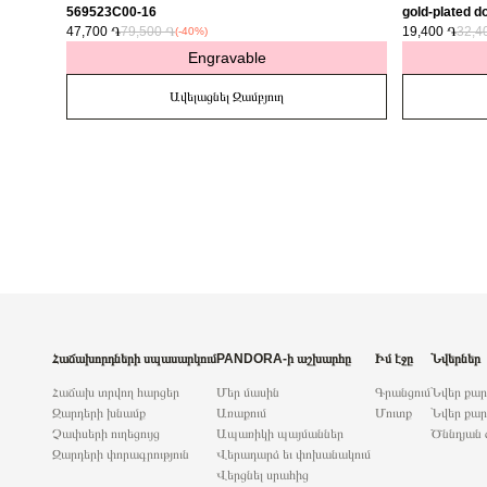
569523C00-16
gold-plated do
47,700 ֏
79,500 ֏
763622C01
19,400 ֏
32,4
(-40%)
Engravable
Ավելացնել Զամբյուղ
Հաճախորդների սպասարկում
PANDORA-ի աշխարհը
Իմ էջը
Նվերներ
Հաճախ տրվող հարցեր
Մեր մասին
Գրանցում
Նվեր քա
Զարդերի խնամք
Առաքում
Մուտք
Նվեր քար
Չափսերի ուղեցույց
Ապառիկի պայմաններ
Ծննդյան 
Զարդերի փորագրություն
Վերադարձ եւ փոխանակում
Վերցնել սրահից