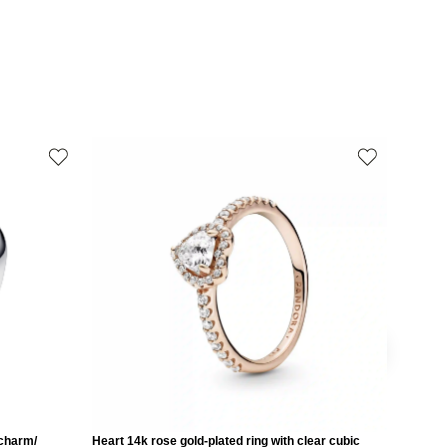
 charm/
Heart 14k rose gold-plated ring with clear cubic
Love 14