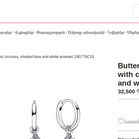
ջօղեր
Վզնոցներ
Փորագրություն
Ամբողջ տեսականի
Նվերներ
Սեթե
 cubic zirconia, shaded blue and white enamel/ 290778C01
Թեմա
Butter
ր
Կենդանիներ և ընտանի կենդանիներ
with 
ամար
Ընտանիք և ընկերներ
and w
ար
Տառեր
32,500
Սեր
Նշաններ
Ճանապարհորդություն և Հոբբի
Հավանել