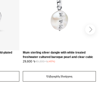
old-plated
Mum sterling silver dangle with white treated
Studded 
freshwater cultured baroque pearl and clear cubic
heart c
zirconia/ 793783C01
29,600 ֏
49,300 ֏
67,300 
(-40%)
Ավելացնել Զամբյուղ