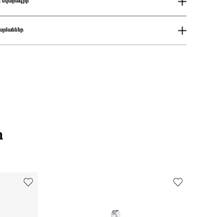
 նկարագիր
Կանացի
Pandora Moments
այմաններ
Butterfly sterling silver hoop earrings with clear cubic zirconia, shaded
blue and white enamel/ 290778C01
ում
Ականջօղ
աքումներն իրականացվում են յուրաքանչյուր օր 14։00-19:00-ի
ցման երկիրը
Դանիա
Խորանարդաձև ցիրկոն
քումներն իրականացվում են յուրաքանչյուր օր 2-4 ժամվա ընթացքում։
Խորանարդաձև
 առաքումներն իրականացվում են 3-4 աշխատանքային օրվա ընթացքում։
925 հարգի արծաթ
Կապույտ
Զարդեր
30%
ի