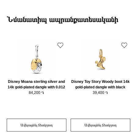
անվանում
163362C00-52
19:00-ի միջակայքում։
Տիպ
Մատանի
Էքսպրես առաքումներն իրականացվում են յուրաքանչյուր օր 2-4 ժամվա
Բրենդի գրանցման երկիրը
Դանիա
ընթացքում։
Նմանատիպ ապրանքատեսականի
Նյութը
14K Ոսկու պատվածքով մետաղական խառնուրդ
Դեպի մարզեր առաքումներն իրականացվում են 3-4 աշխատանքային
Նյութի գույնը
Ոսկեգույն
օրվա ընթացքում։
Մատանու տեսակ
Ստանդարտ
Զարդի Չափսը
52
Disney Moana sterling silver and
Disney Toy Story Woody boot 14k
D
14k gold-plated dangle with 0.012
gold-plated dangle with black
ct TW G-I VS+ round brilliant very
84,200 ֏
enamel/ 764606C01
39,400 ֏
good cut lab-grown diamond/
764385C01
Ավելացնել Զամբյուղ
Ավելացնել Զամբյուղ