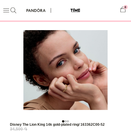
0
Disney The Lion King 14k gold-plated ring/ 163362C00-52
34,500 ֏