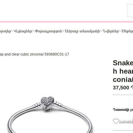
ջօղեր
Վզնոցներ
Փորագրություն
Ամբողջ տեսականի
Նվերներ
Սեթե
lasp and clear cubic zirconia/ 593680C01-17
Թեմա
Snake 
ր
Կենդանիներ և ընտանի կենդանիներ
h hear
ամար
Ընտանիք և ընկերներ
conia
ար
Տառեր
37,500
Սեր
Նշաններ
Ճանապարհորդություն և Հոբբի
Դաստակի չ
Հավանել