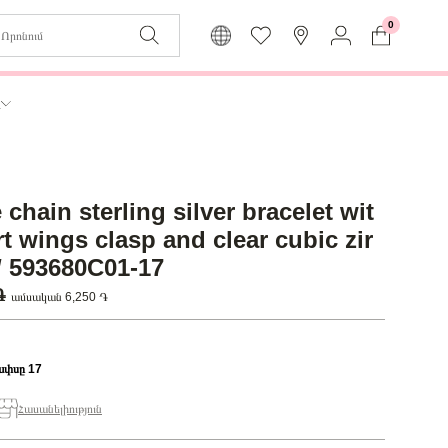
0
Զաբյուղը դատարկ է
Իմ
ր
Լեզու
Մուտք
Հայերեն
Գրանցում
chain sterling silver bracelet wit
Վերադառնալ մենյու
t wings clasp and clear cubic zir
/ 593680C01-17
 ֏
ամսական 6,250 ֏
ափսը 17
Հասանելիություն