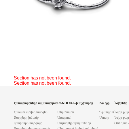
Section has not been found.
Section has not been found.
Հաճախորդների սպասարկում
PANDORA-ի աշխարհը
Իմ էջը
Նվերներ
Հաճախ տրվող հարցեր
Մեր մասին
Գրանցում
Նվեր քա
Զարդերի խնամք
Առաքում
Մուտք
Նվեր քար
Չափսերի ուղեցույց
Ապառիկի պայմաններ
Ծննդյան 
Զարդերի փորագրություն
Վերադարձ եւ փոխանակում