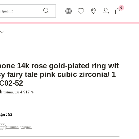
0
Զաբյուղը դատարկ է
Իմ
ր
Լեզու
Մուտք
Հայերեն
Գրանցում
one 14k rose gold-plated ring wit
Վերադառնալ մենյու
y fairy tale pink cubic zirconia/ 1
C02-52
 ֏
ամսական 4,917 ֏
փս : 52
Հասանելիություն