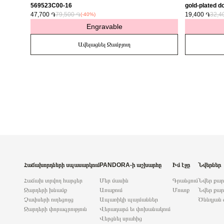
569523C00-16
gold-plated do
47,700 ֏
79,500 ֏
763622C01
19,400 ֏
32,4
(-40%)
Engravable
Ավելացնել Զամբյուղ
Հաճախորդների սպասարկում
PANDORA-ի աշխարհը
Իմ էջը
Նվերներ
Հաճախ տրվող հարցեր
Մեր մասին
Գրանցում
Նվեր քա
Զարդերի խնամք
Առաքում
Մուտք
Նվեր քար
Չափսերի ուղեցույց
Ապառիկի պայմաններ
Ծննդյան 
Զարդերի փորագրություն
Վերադարձ եւ փոխանակում
Վերցնել սրահից