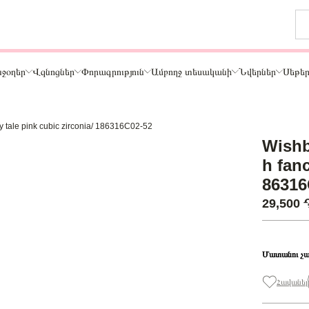
ջօղեր
Վզնոցներ
Փորագրություն
Ամբողջ տեսականի
Նվերներ
Սեթե
ry tale pink cubic zirconia/ 186316C02-52
Թեմա
Wishb
ր
Կենդանիներ և ընտանի կենդանիներ
h fanc
ամար
Ընտանիք և ընկերներ
86316
ար
Տառեր
29,500
Սեր
Նշաններ
Ճանապարհորդություն և Հոբբի
Մատանու չա
Հավանել