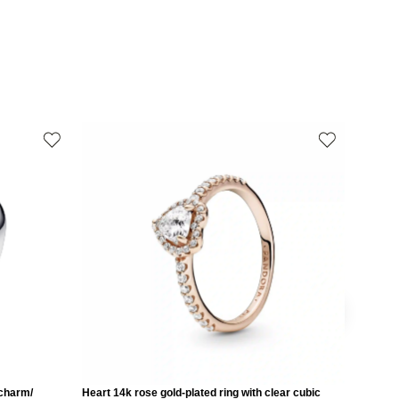
 charm/
Heart 14k rose gold-plated ring with clear cubic
Love 14