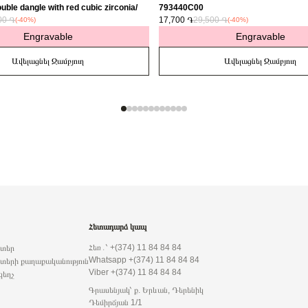
uble dangle with red cubic zirconia/
793440C00
00 ֏
17,700 ֏
29,500 ֏
(-40%)
(-40%)
Engravable
Engravable
Ավելացնել Զամբյուղ
Ավելացնել Զամբյուղ
Հետադարձ կապ
Հեռ․՝ +(374) 11 84 84 84
րտեր
Whatsapp +(374) 11 84 84 84
տերի քաղաքականություն
Viber +(374) 11 84 84 84
զեղչ
Գրասենյակ՝ ք. Երևան, Դերենիկ
Դեմիրճյան 1/1