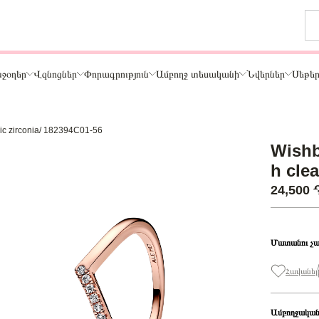
ջօղեր
Վզնոցներ
Փորագրություն
Ամբողջ տեսականի
Նվերներ
Սեթե
bic zirconia/ 182394C01-56
Թեմա
Wishb
ր
Կենդանիներ և ընտանի կենդանիներ
h cle
ամար
Ընտանիք և ընկերներ
24,500
ար
Տառեր
Սեր
Նշաններ
Մատանու չա
Ճանապարհորդություն և Հոբբի
Հավանել
Ամբողջական