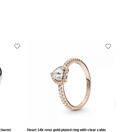
 charm/
Heart 14k rose gold-plated ring with clear cubic
Love 14