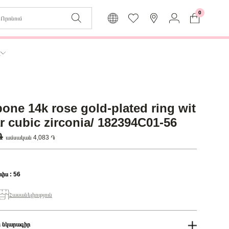
0
Զաբյուղը դատարկ է
Իմ
ր
Լեզու
Մուտք
Հայերեն
Գրանցում
one 14k rose gold-plated ring wit
Վերադառնալ մենյու
ar cubic zirconia/ 182394C01-56
 ֏
ամսական 4,083 ֏
փս : 56
Հասանելիություն
 նկարագիր