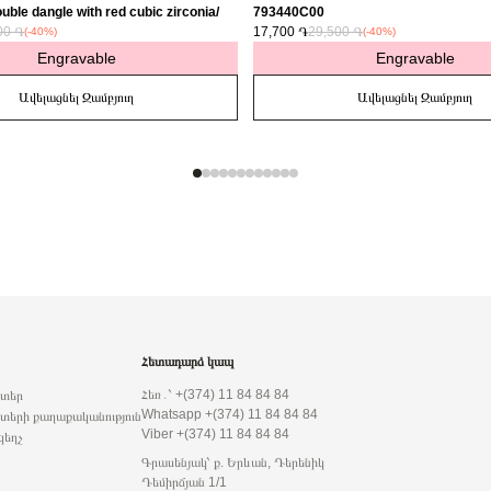
uble dangle with red cubic zirconia/
793440C00
00 ֏
17,700 ֏
29,500 ֏
(-40%)
(-40%)
Engravable
Engravable
Ավելացնել Զամբյուղ
Ավելացնել Զամբյուղ
Հետադարձ կապ
Հեռ․՝ +(374) 11 84 84 84
րտեր
Whatsapp +(374) 11 84 84 84
տերի քաղաքականություն
Viber +(374) 11 84 84 84
զեղչ
Գրասենյակ՝ ք. Երևան, Դերենիկ
Դեմիրճյան 1/1