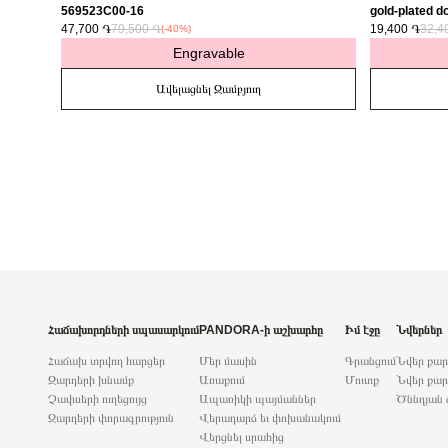
569523C00-16
gold-plated do
47,700 ֏
79,500 ֏
763622C01
19,400 ֏
32,4
(-40%)
Engravable
Ավելացնել Զամբյուղ
Հաճախորդների սպասարկում
PANDORA-ի աշխարհը
Իմ էջը
Նվերներ
Հաճախ տրվող հարցեր
Մեր մասին
Գրանցում
Նվեր քա
Զարդերի խնամք
Առաքում
Մուտք
Նվեր քար
Չափսերի ուղեցույց
Ապառիկի պայմաններ
Ծննդյան 
Զարդերի փորագրություն
Վերադարձ եւ փոխանակում
Վերցնել սրահից