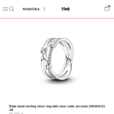
0
Triple band sterling silver ring with clear cubic zirconia/ 199400C01
-58
49,500 ֏