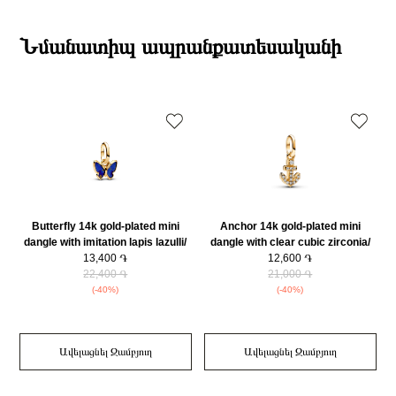
19:00-ի միջակայքում։
Տիպ
Չարմ
Էքսպրես առաքումներն իրականացվում են յուրաքանչյուր օր 2-4 ժամվա
Բրենդի գրանցման երկիրը
Դանիա
ընթացքում։
Նմանատիպ ապրանքատեսականի
Քարի ձևը
Շրջանաձև
Դեպի մարզեր առաքումներն իրականացվում են 3-4 աշխատանքային
Քարը
Մարգարիտ
օրվա ընթացքում։
Նյութը
14Կ Ոսկեպատ
Նյութի գույնը
Ոսկեգույն
Կատեգորիա
Զարդեր
Զեղչ
30%
Butterfly 14k gold-plated mini
Anchor 14k gold-plated mini
dangle with imitation lapis lazulli/
dangle with clear cubic zirconia/
763825C01
13,400 ֏
763369C01
12,600 ֏
22,400 ֏
21,000 ֏
(-40%)
(-40%)
Ավելացնել Զամբյուղ
Ավելացնել Զամբյուղ