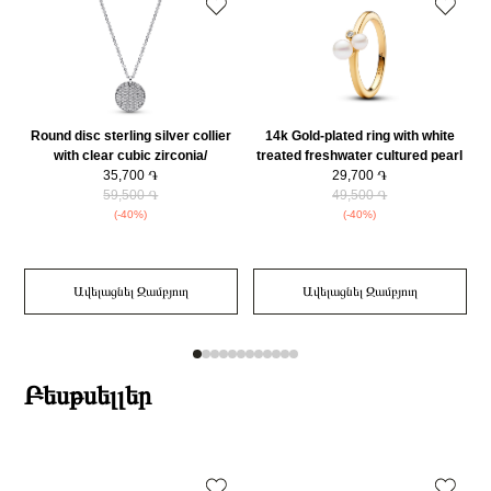
Զարդի Չափսը
54
Զեղչ
30%
Round disc sterling silver collier
14k Gold-plated ring with white
S
with clear cubic zirconia/
treated freshwater cultured pearl
392632C01-45
35,700 ֏
and clear cubic zirconia/
29,700 ֏
59,500 ֏
163156C01-50
49,500 ֏
(-40%)
(-40%)
Ավելացնել Զամբյուղ
Ավելացնել Զամբյուղ
Բեսթսելլեր