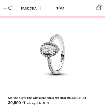
0
Sterling silver ring with clear cubic zirconia/ 192835C01-54
39,500 ֏
ամսական 6,583 ֏