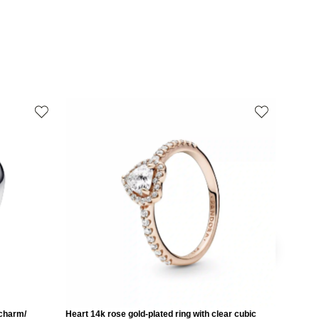
 charm/
Heart 14k rose gold-plated ring with clear cubic
Love 14