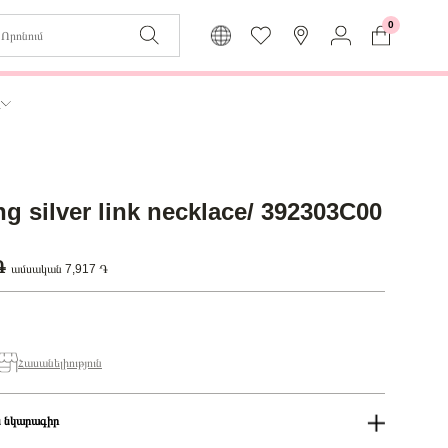
0
Զաբյուղը դատարկ է
Իմ
ր
Լեզու
Մուտք
Հայերեն
Գրանցում
ng silver link necklace/ 392303C00
Վերադառնալ մենյու
 ֏
ամսական 7,917 ֏
Հասանելիություն
 նկարագիր