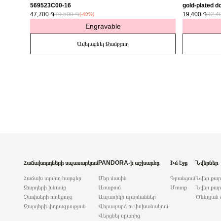
569523C00-16
gold-plated do
47,700 ֏
79,500 ֏
763622C01
19,400 ֏
32,4
(-40%)
Engravable
Ավելացնել Զամբյուղ
Հաճախորդների սպասարկում
PANDORA-ի աշխարհը
Իմ էջը
Նվերներ
Հաճախ տրվող հարցեր
Մեր մասին
Գրանցում
Նվեր քա
Զարդերի խնամք
Առաքում
Մուտք
Նվեր քար
Չափսերի ուղեցույց
Ապառիկի պայմաններ
Ծննդյան 
Զարդերի փորագրություն
Վերադարձ եւ փոխանակում
Վերցնել սրահից