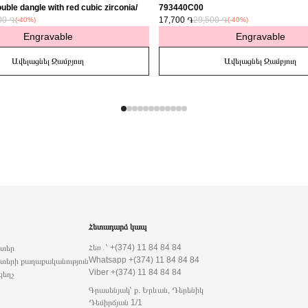
uble dangle with red cubic zirconia/
793440C00
00 ֏
17,700 ֏
29,500 ֏
(-40%)
(-40%)
Engravable
Engravable
Ավելացնել Զամբյուղ
Ավելացնել Զամբյուղ
Հետադարձ կապ
Հեռ․՝ +(374) 11 84 84 84
րտեր
Whatsapp +(374) 11 84 84 84
տերի քաղաքականություն
Viber +(374) 11 84 84 84
զեղչ
Գրասենյակ՝ ք. Երևան, Դերենիկ
Դեմիրճյան 1/1