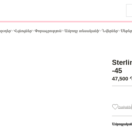
ջօղեր
Վզնոցներ
Փորագրություն
Ամբողջ տեսականի
Նվերներ
Սեթե
Թեմա
Sterli
ր
Կենդանիներ և ընտանի կենդանիներ
-45
ամար
Ընտանիք և ընկերներ
47,500
ար
Տառեր
Սեր
Նշաններ
Ճանապարհորդություն և Հոբբի
Հավանել
Ամբողջական