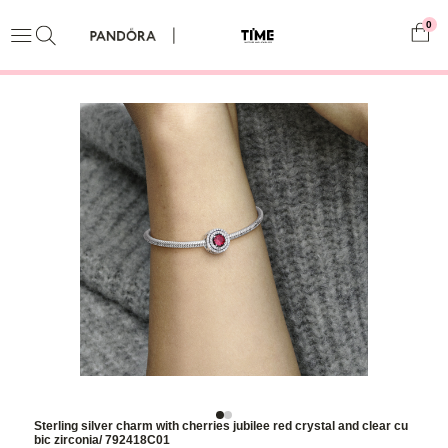
0
Sterling silver charm with cherries jubilee red crystal and clear cu
bic zirconia/ 792418C01