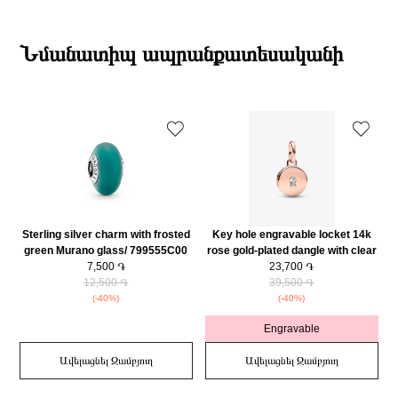
781690C01
19:00-ի միջակայքում։
Տիպ
Չարմ
Էքսպրես առաքումներն իրականացվում են յուրաքանչյուր օր 2-4 ժամվա
Բրենդի գրանցման երկիրը
Դանիա
ընթացքում։
Նմանատիպ ապրանքատեսականի
Քարը
Մարգարիտ
Դեպի մարզեր առաքումներն իրականացվում են 3-4 աշխատանքային
Նյութը
925 հարգի արծաթ
օրվա ընթացքում։
Նյութը2
14K Վարդագույն ոսկու պատվածքով մետաղական խառնուրդ
Նյութի գույնը
Սպիտակ
Կատեգորիա
Զարդեր
Զեղչ
30%
Sterling silver charm with frosted
Key hole engravable locket 14k
green Murano glass/ 799555C00
rose gold-plated dangle with clear
7,500 ֏
cubic zirconia/ 783066C01
23,700 ֏
t
12,500 ֏
39,500 ֏
(-40%)
(-40%)
Engravable
Ավելացնել Զամբյուղ
Ավելացնել Զամբյուղ