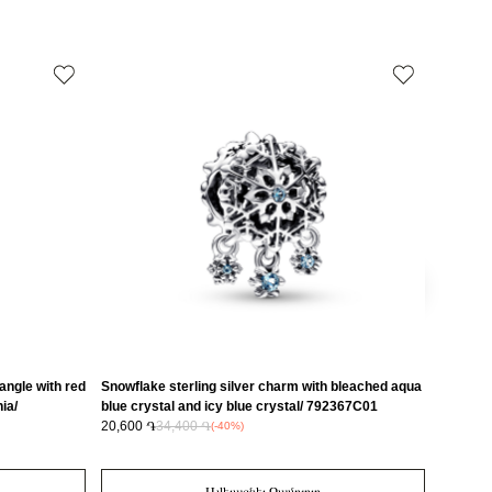
Շրջանաձև
925 հարգի արծաթ
18K Ոսկու պատվածքով մետաղական խառնուրդ
Ոսկեգույն
 2
Ոսկեգույն
Զարդեր
սը
3.8x15.1x11.3mm
30%
dangle with red
Snowflake sterling silver charm with bleached aqua
Moveable
ia/
blue crystal and icy blue crystal/ 792367C01
glitter
20,600 ֏
34,400 ֏
17,700 
(-40%)