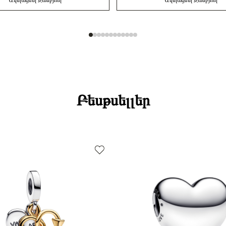
Ավելացնել Զամբյուղ
Ավելացնել Զամբյուղ
Բեսթսելլեր