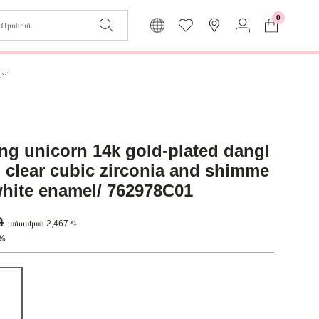
0
Զաբյուղը դատարկ է
Իմ
ր
Լեզու
Մուտք
Հայերեն
Գրանցում
ng unicorn 14k gold-plated dangl
Վերադառնալ մենյու
h clear cubic zirconia and shimme
white enamel/ 762978C01
 ֏
ամսական 2,467 ֏
0%