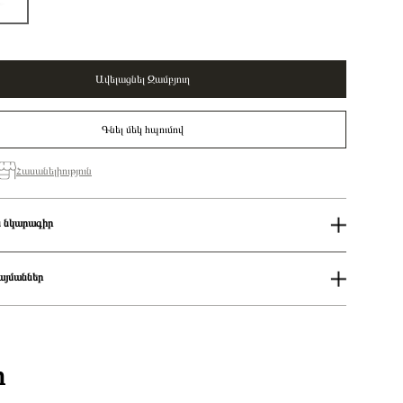
Ավելացնել Զամբյուղ
Գնել մեկ հպումով
Հասանելիություն
 նկարագիր
50%
Կանացի
այմաններ
Սպիտակ
Pandora Moments
ում
Rocking unicorn 14k gold-plated dangle with clear cubic zirconia and
աքումներն իրականացվում են յուրաքանչյուր օր 14։00-19:00-ի
shimmering white enamel/ 762978C01
Չարմ
քումներն իրականացվում են յուրաքանչյուր օր 2-4 ժամվա ընթացքում։
ի
ցման երկիրը
Դանիա
 առաքումներն իրականացվում են 3-4 աշխատանքային օրվա ընթացքում։
Խորանարդաձև ցիրկոն