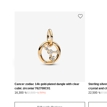
Cancer zodiac 14k gold-plated dangle with clear
Sterling silve
cubic zirconia/ 762708C01
crystal and c
16,300 ֏
32,500 ֏
22,500 ֏
37,5
(-50%)