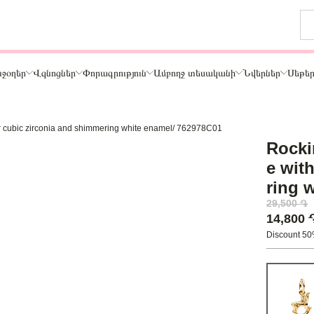
ջօղեր
Վզնոցներ
Փորագրություն
Ամբողջ տեսականի
Նվերներ
Սեթե
ar cubic zirconia and shimmering white enamel/ 762978C01
Թեմա
Rocki
ր
Կենդանիներ և ընտանի կենդանիներ
e wit
ամար
Ընտանիք և ընկերներ
ring 
ար
Տառեր
29,500 ֏
Սեր
14,800
Նշաններ
Discount 5
Ճանապարհորդություն և Հոբբի