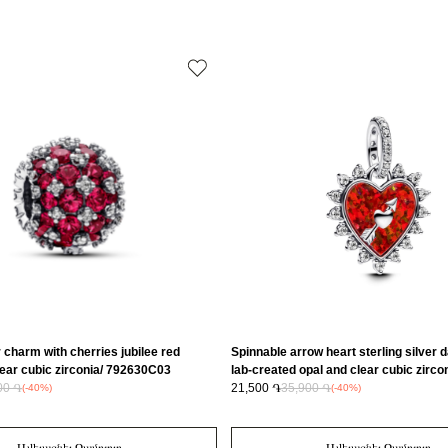
Քարի ձևը
Նյութը
Նյութը2
Նյութի գույնը
Նյութի գույնը
Կատեգորիա
Զարդի Չափ
Զեղչ
r charm with cherries jubilee red
Spinnable arrow heart sterling silver 
lear cubic zirconia/ 792630C03
lab-created opal and clear cubic zircon
00 ֏
793667C01
21,500 ֏
35,900 ֏
(-40%)
(-40%)