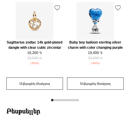
Մատանու տեսակ
Ստանդարտ
Ring Չափերը (սմ)
2.6x5.4x9.25mm
Կատեգորիա
Զարդեր
Զարդի Չափսը
54
Զեղչ
30%
Sagittarius zodiac 14k gold-plated
Baby boy balloon sterling silver
dangle with clear cubic zirconia/
charm with color changing purple
762723C01
16,300 ֏
to light blue and black enamel/
19,400 ֏
32,500 ֏
793239C01
32,400 ֏
(-50%)
(-40%)
Ավելացնել Զամբյուղ
Ավելացնել Զամբյուղ
Բեսթսելլեր