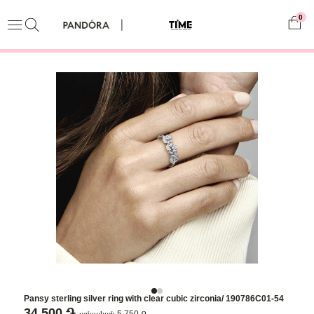
0
Pansy sterling silver ring with clear cubic zirconia/ 190786C01-54
34,500 ֏