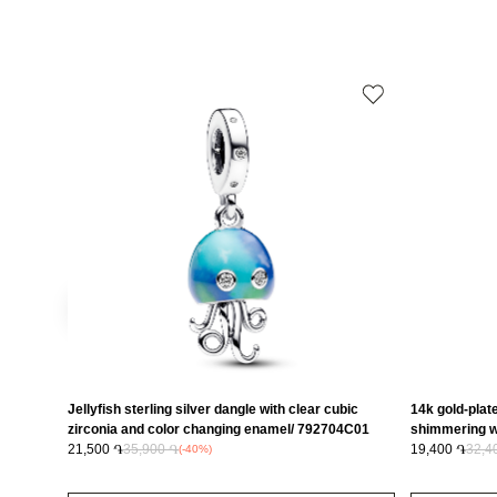
Jellyfish sterling silver dangle with clear cubic
14k gold-plate
zirconia and color changing enamel/ 792704C01
shimmering wh
21,500 ֏
35,900 ֏
763785C01
19,400 ֏
32,4
(-40%)