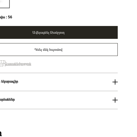
փս : 56
Ավելացնել Զամբյուղ
Գնել մեկ հպումով
Հասանելիություն
 նկարագիր
ափս
56
50%
այմաններ
Կանացի
Pandora Moments
ում
Pansy 14k rose gold-plated ring with clear cubic zirconia and shaded
աքումներն իրականացվում են յուրաքանչյուր օր 14։00-19:00-ի
blue and violet enamel/ 180764C01-56
Մատանի
քումներն իրականացվում են յուրաքանչյուր օր 2-4 ժամվա ընթացքում։
ի
ցման երկիրը
Դանիա
 առաքումներն իրականացվում են 3-4 աշխատանքային օրվա ընթացքում։