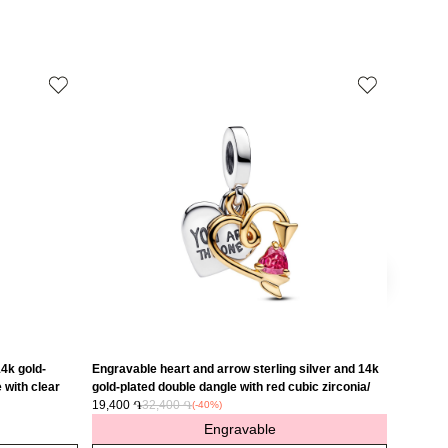
Խորանարդաձև ցիրկոն
Խորանարդաձև
14K Վարդագույն ոսկու պատվածքով մետաղական խառնուրդ
Մանուշակագույն
Զարդեր
սը
56
30%
14k gold-
Engravable heart and arrow sterling silver and 14k
Hamsa h
 with clear
gold-plated double dangle with red cubic zirconia/
789144
 768785C01
763622C01
19,400 ֏
32,400 ֏
13,800 
(-40%)
Engravable