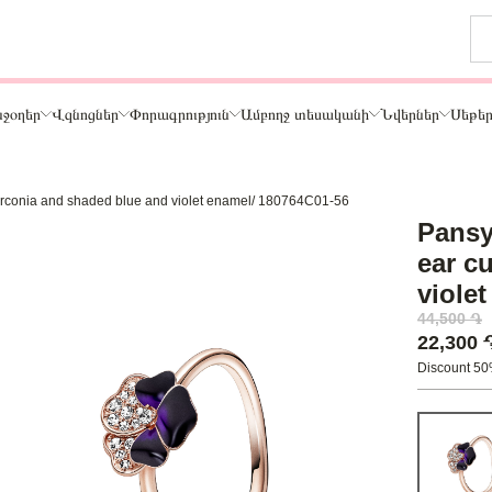
ջօղեր
Վզնոցներ
Փորագրություն
Ամբողջ տեսականի
Նվերներ
Սեթե
 zirconia and shaded blue and violet enamel/ 180764C01-56
Թեմա
Pansy
ր
Կենդանիներ և ընտանի կենդանիներ
ear c
ամար
Ընտանիք և ընկերներ
viole
ար
Տառեր
44,500 ֏
Սեր
22,300
Նշաններ
Discount 5
Ճանապարհորդություն և Հոբբի