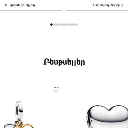
Ավելացնել Զամբյուղ
Ավելացնել Զամբյուղ
Բեսթսելլեր