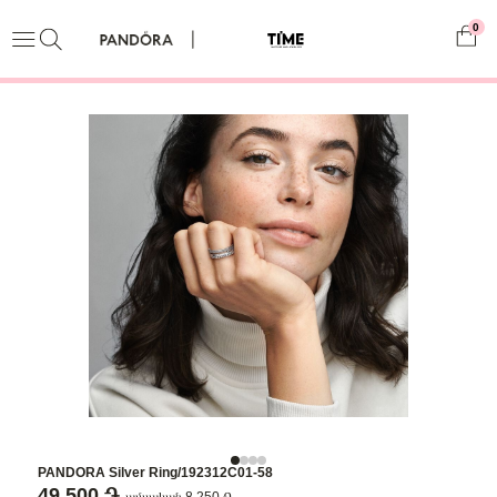
0
PANDORA Silver Ring/192312C01-58
49,500 ֏