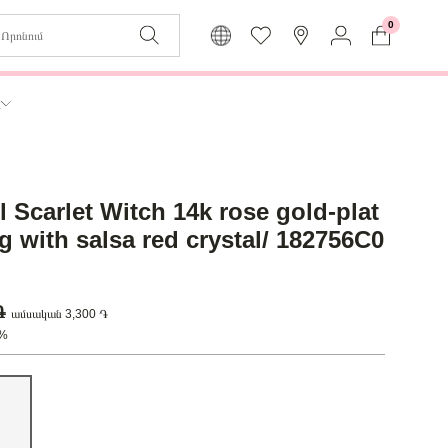
0
Զաբյուղը դատարկ է
Իմ
ր
Լեզու
Մուտք
Հայերեն
Գրանցում
l Scarlet Witch 14k rose gold-plat
Վերադառնալ մենյու
g with salsa red crystal/ 182756C0
 ֏
ամսական 3,300 ֏
0%