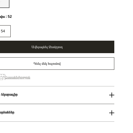
փս : 52
54
Ավելացնել Զամբյուղ
Գնել մեկ հպումով
Հասանելիություն
 նկարագիր
ափս
52
50%
այմաններ
Կանացի
Կարմիր
ում
Pandora x Marvel
աքումներն իրականացվում են յուրաքանչյուր օր 14։00-19:00-ի