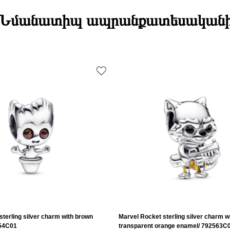
Ապրանքի
միջակայքում։
անվանում
Էքսպրես առա
Նմանատիպ ապրանքատեսական
Տիպ
Դեպի մարզեր
Բրենդի գրան
Բյուրեղ
Քարի ձևը
Նյութը
Նյութը2
Նյութի գույնը
Կատեգորիա
Զարդի Չափ
Զեղչ
sterling silver charm with brown
Marvel Rocket sterling silver charm w
554C01
transparent orange enamel/ 792563C