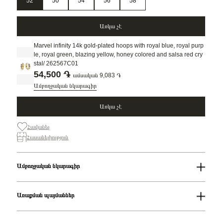
52
50
54
56
58
Առկա չէ
Marvel infinity 14k gold-plated hoops with royal blue, royal purp
le, royal green, blazing yellow, honey colored and salsa red cry
stal/ 262567C01
54,500 ֏
ամսական 9,083 ֏
Ամբողջական նկարագիր
Առկա չէ
Հավանել
Հասանելիություն
Ամբողջական նկարագիր
Զեղչ
50%
Սեռ
Կանացի
Առաքման պայմաններ
Քարի գույնը
Բազմագույն
Հավաքածու
Pandora x Marvel
Առաքում
Ապրանքի
Marvel 14k gold-plated bracelet with red, orange, yellow,