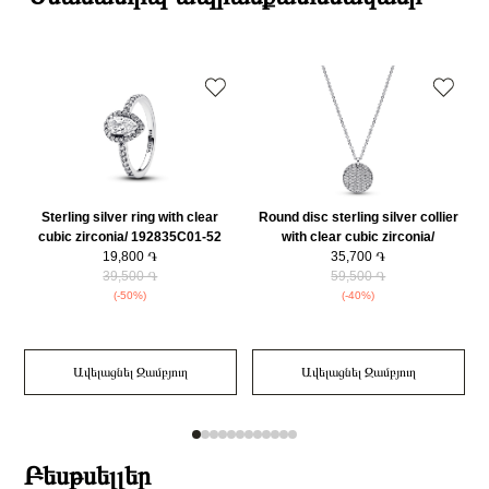
Դեպի մարզեր առաքումներն իրականացվում են 3-4 աշխատանքային
Նյութը2
14Կ Ոսկեզօծ
օրվա ընթացքում։
Նյութի գույնը
Վարդագույն ոսկի
Նյութի գույնը 2
Վարդագույն ոսկի
Ring Չափերը (սմ)
2.5x6x11.5mm
Կատեգորիա
Զարդեր
Զարդի Չափսը
52
Զեղչ
30%
Sterling silver ring with clear
Round disc sterling silver collier
cubic zirconia/ 192835C01-52
with clear cubic zirconia/
19,800 ֏
392632C01-45
35,700 ֏
39,500 ֏
59,500 ֏
(-50%)
(-40%)
Ավելացնել Զամբյուղ
Ավելացնել Զամբյուղ
Բեսթսելլեր