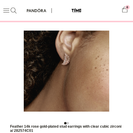
0
Feather 14k rose gold-plated stud earrings with clear cubic zirconi
a/ 282574C01