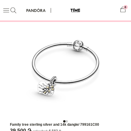
0
Family tree sterling silver and 14k dangle/ 799161C00
39,500 ֏