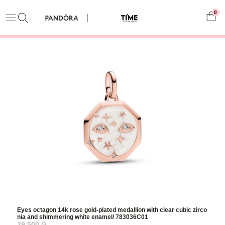
0
Eyes octagon 14k rose gold-plated medallion with clear cubic zirco
nia and shimmering white enamel/ 783036C01
29,500 ֏