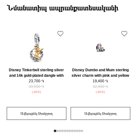
Քարի ձևը
Շրջանաձև
ընթացքում։
Նմանատիպ ապրանքատեսականի
Քարը
Մարգարիտ
Դեպի մարզեր առաքումներն իրականացվում են 3-4 աշխատանքային
Նյութը
14Կ Ոսկեպատ
օրվա ընթացքում։
Նյութի գույնը
Ոսկեգույն
Կատեգորիա
Զարդեր
Զարդի Չափսը
Զեղչ
30%
Disney Tinkerbell sterling silver
Disney Dumbo and Mum sterling
and 14k gold-plated dangle with
silver charm with pink and yellow
clear cubic zirconia/ 762517C01
23,700 ֏
enamel/ 793751C01
19,400 ֏
39,500 ֏
32,400 ֏
(-40%)
(-40%)
Ավելացնել Զամբյուղ
Ավելացնել Զամբյուղ