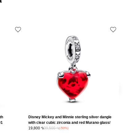
 առաքումներն իրականացվում են 3-4 աշխատանքային օրվա ընթացքում։
Խորանարդաձև ցիրկոն
Շրջանաձև
925 հարգի արծաթ
14Կ Ոսկեզօծ
Արծաթագույն
 2
Ոսկեգույն
Զարդեր
սը
10.2x15.1x11.9mm
30%
th
Disney Mickey and Minnie sterling silver dangle
Disney T
01
with clear cubic zirconia and red Murano glass/
dangle 
792522C01
19,800 ֏
39,500 ֏
17,300 
(-50%)