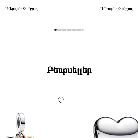
Ավելացնել Զամբյուղ
Ավելացնել Զամբյուղ
Բեսթսելլեր