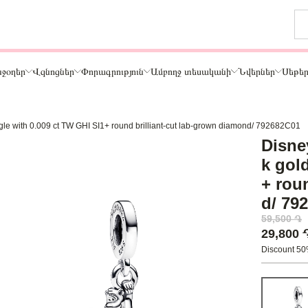
ջօղեր
Վզնոցներ
Փորագրություն
Ամբողջ տեսականի
Նվերներ
Սեթե
ngle with 0.009 ct TW GHI SI1+ round brilliant-cut lab-grown diamond/ 792682C01
Թեմա
Disne
ր
Կենդանիներ և ընտանի կենդանիներ
k gol
ամար
Ընտանիք և ընկերներ
+ rou
ար
Տառեր
d/ 79
Սեր
59,500 ֏
Նշաններ
29,800
Ճանապարհորդություն և Հոբբի
Discount 5