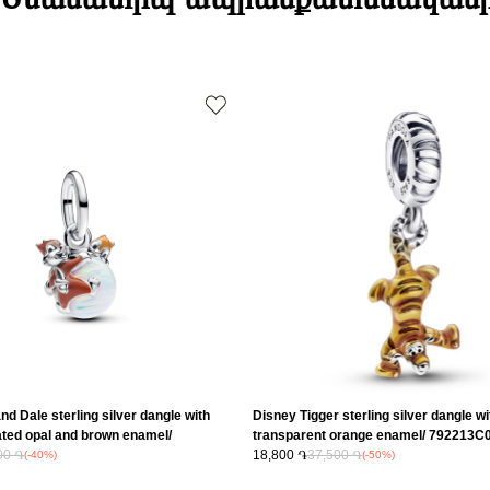
Դեպի մարզեր
Բյուրեղ
Քարի ձևը
Նյութը
Նյութը2
Նյութի գույնը
Նյութի գույնը
Կատեգորիա
Զարդի Չափ
Զեղչ
nd Dale sterling silver dangle with
Disney Tigger sterling silver dangle wi
ated opal and brown enamel/
transparent orange enamel/ 792213C
00 ֏
18,800 ֏
37,500 ֏
(-40%)
(-50%)