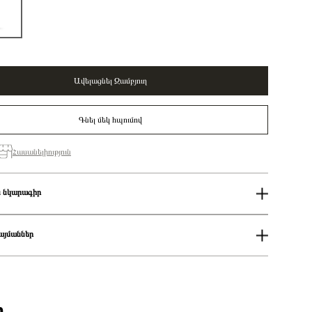
Ավելացնել Զամբյուղ
Գնել մեկ հպումով
Հասանելիություն
 նկարագիր
50%
Կանացի
այմաններ
Սպիտակ
Pandora x Disney
ում
isney 100 Baloo sterling silver and 14k gold dangle with 0.009 ct TW
աքումներն իրականացվում են յուրաքանչյուր օր 14։00-19:00-ի
HI SI1+ round brilliant-cut lab-grown diamond/ 792682C01
Չարմ
քումներն իրականացվում են յուրաքանչյուր օր 2-4 ժամվա ընթացքում։
ի
ցման երկիրը
Դանիա