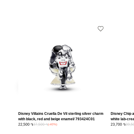
Disney Villains Cruella De Vil sterling silver charm
Disney Chip a
with black, red and beige enamel/ 793424C01
white lab-cre
22,500 ֏
37,500 ֏
793532C01
23,700 ֏
39,5
(-40%)