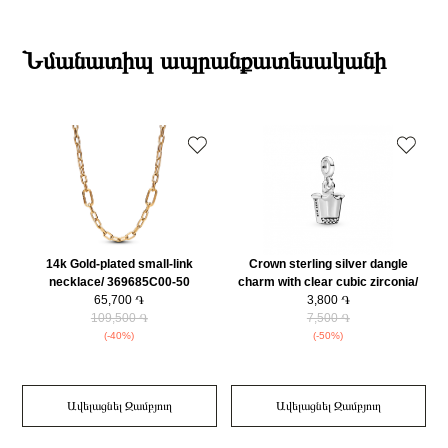
789693C01
19:00-ի միջակայքում։
Տիպ
Չարմ
Էքսպրես առաքումներն իրականացվում են յուրաքանչյուր օր 2-4 ժամվա
Բրենդի գրանցման երկիրը
Դանիա
ընթացքում։
Նմանատիպ ապրանքատեսականի
Բյուրեղ
Խորանարդաձև ցիրկոն
Դեպի մարզեր առաքումներն իրականացվում են 3-4 աշխատանքային
Նյութը
14K Վարդագույն ոսկու պատվածքով մետաղական խառնուրդ
օրվա ընթացքում։
Նյութը2
Էմալ
Նյութի գույնը
Վարդագույն ոսկի
Նյութի գույնը 2
Կարմիր
Կատեգորիա
Զարդեր
Զեղչ
30%
14k Gold-plated small-link
Crown sterling silver dangle
H
necklace/ 369685C00-50
charm with clear cubic zirconia/
65,700 ֏
798377CZ
3,800 ֏
g
109,500 ֏
7,500 ֏
(-40%)
(-50%)
Ավելացնել Զամբյուղ
Ավելացնել Զամբյուղ