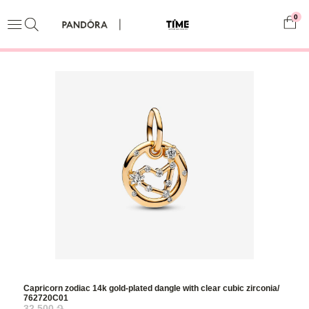
0
Capricorn zodiac 14k gold-plated dangle with clear cubic zirconia/
762720C01
32,500 ֏