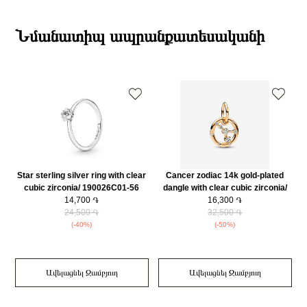
19:00-ի միջակայքում։
Բրենդի գրանցման երկիրը
Դանիա
Էքսպրես առաքումներն իրականացվում են յուրաքանչյուր օր 2-4 ժամվա
Բյուրեղ
Խորանարդաձև ցիրկոն
ընթացքում։
Նմանատիպ ապրանքատեսականի
Նյութը
14Կ Ոսկեպատ
Դեպի մարզեր առաքումներն իրականացվում են 3-4 աշխատանքային
Նյութի գույնը
Ոսկեգույն
օրվա ընթացքում։
Charm Տեսակ
Կախվող Չարմ
Կատեգորիա
Զարդեր
Զարդի Չափսը
1.5x13.3x13.2 mm
Զեղչ
30%
Star sterling silver ring with clear
Cancer zodiac 14k gold-plated
cubic zirconia/ 190026C01-56
dangle with clear cubic zirconia/
14,700 ֏
762708C01
16,300 ֏
24,500 ֏
32,500 ֏
(-40%)
(-50%)
Ավելացնել Զամբյուղ
Ավելացնել Զամբյուղ