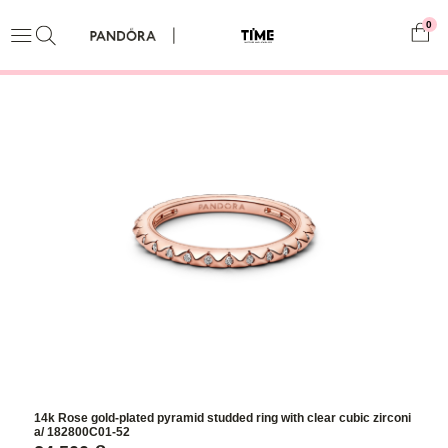
0
14k Rose gold-plated pyramid studded ring with clear cubic zirconi
a/ 182800C01-52