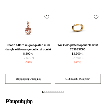
Քարի ձևը
Շրջանաձև
օրվա ընթացքում։
Նյութը
14K Վարդագույն ոսկու պատվածքով մետաղական խառնուրդ
Նյութի գույնը
Վարդագույն ոսկի
Կատեգորիա
Զարդեր
Զարդի Չափսը
52
Զեղչ
30%
Peach 14k rose gold-plated mini
14k Gold-plated openable link/
dangle with orange cubic zirconia/
763033C00
781212C01
8,800 ֏
13,500 ֏
m
17,500 ֏
22,500 ֏
(-50%)
(-40%)
Ավելացնել Զամբյուղ
Ավելացնել Զամբյուղ
Բեսթսելլեր