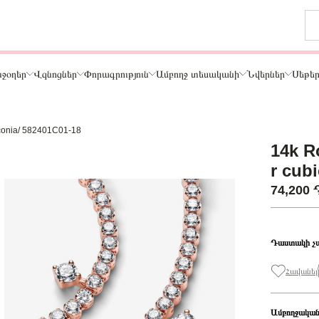
ջօղեր
Վզնոցներ
Փորագրություն
Ամբողջ տեսականի
Նվերներ
Սեթե
irconia/ 582401C01-18
Թեմա
14k R
ր
Կենդանիներ և ընտանի կենդանիներ
r cub
ամար
Ընտանիք և ընկերներ
74,200
ար
Տառեր
Սեր
Նշաններ
Դաստակի չ
Ճանապարհորդություն և Հոբբի
Հավանել
Ամբողջական