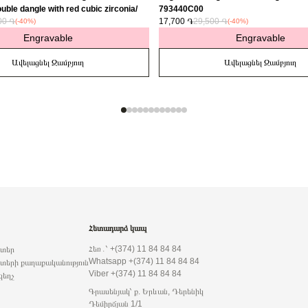
uble dangle with red cubic zirconia/
793440C00
00 ֏
17,700 ֏
29,500 ֏
(-40%)
(-40%)
Engravable
Engravable
Ավելացնել Զամբյուղ
Ավելացնել Զամբյուղ
Հետադարձ կապ
Հեռ․՝ +(374) 11 84 84 84
րտեր
Whatsapp +(374) 11 84 84 84
տերի քաղաքականություն
Viber +(374) 11 84 84 84
զեղչ
Գրասենյակ՝ ք. Երևան, Դերենիկ
Դեմիրճյան 1/1