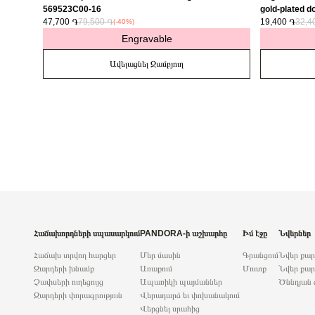
569523C00-16
gold-plated do
47,700 ֏
79,500 ֏
763622C01
19,400 ֏
32,4
(-40%)
Engravable
Ավելացնել Զամբյուղ
Հաճախորդների սպասարկում
PANDORA-ի աշխարհը
Իմ էջը
Նվերներ
Հաճախ տրվող հարցեր
Մեր մասին
Գրանցում
Նվեր քա
Զարդերի խնամք
Առաքում
Մուտք
Նվեր քար
Չափսերի ուղեցույց
Ապառիկի պայմաններ
Ծննդյան 
Զարդերի փորագրություն
Վերադարձ եւ փոխանակում
Վերցնել սրահից