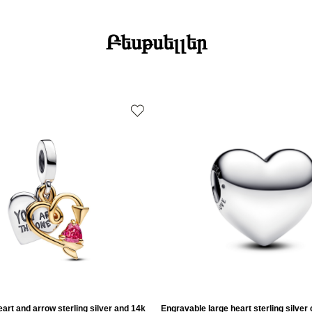
Բեսթսելլեր
art and arrow sterling silver and 14k
Engravable large heart sterling silver