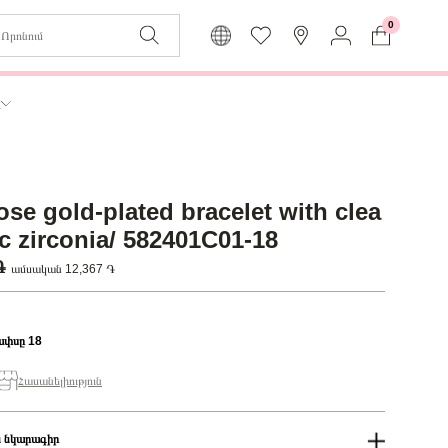
0
Զաբյուղը դատարկ է
Իմ
ր
Լեզու
Մուտք
Հայերեն
Գրանցում
ose gold-plated bracelet with clea
Վերադառնալ մենյու
ic zirconia/ 582401C01-18
 ֏
ամսական 12,367 ֏
ափսը 18
Հասանելիություն
 նկարագիր