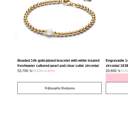
Beaded 14k gold-plated bracelet with white treated
Engravable 14
freshwater cultured pearl and clear cubic zirconia/
zirconia/ 16
563173C01-16
53,700 ֏
89,500 ֏
20,600 ֏
34,4
(-40%)
Ավելացնել Զամբյուղ