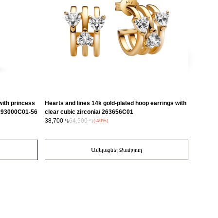
with princess
Hearts and lines 14k gold-plated hoop earrings with
14k gold
/ 193000C01-56
clear cubic zirconia/ 263656C01
crystal
38,700 ֏
64,500 ֏
22,400 
(-40%)
Ավելացնել Զամբյուղ