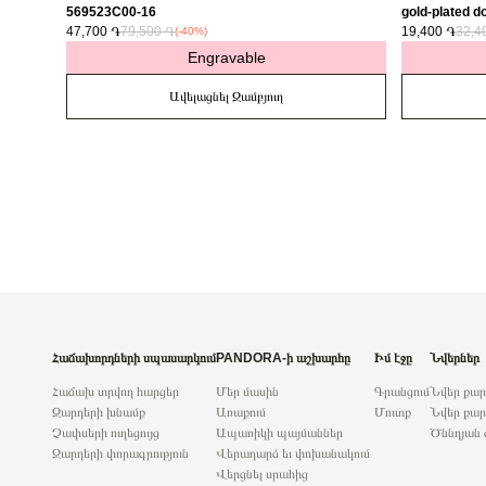
569523C00-16
gold-plated do
47,700 ֏
79,500 ֏
763622C01
19,400 ֏
32,4
(-40%)
Engravable
Ավելացնել Զամբյուղ
Հաճախորդների սպասարկում
PANDORA-ի աշխարհը
Իմ էջը
Նվերներ
Հաճախ տրվող հարցեր
Մեր մասին
Գրանցում
Նվեր քա
Զարդերի խնամք
Առաքում
Մուտք
Նվեր քար
Չափսերի ուղեցույց
Ապառիկի պայմաններ
Ծննդյան 
Զարդերի փորագրություն
Վերադարձ եւ փոխանակում
Վերցնել սրահից