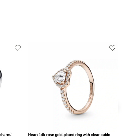
 charm/
Heart 14k rose gold-plated ring with clear cubic
Love 14