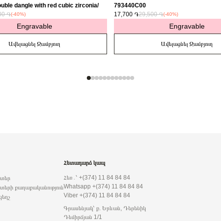
uble dangle with red cubic zirconia/
793440C00
00 ֏
17,700 ֏
29,500 ֏
(-40%)
(-40%)
Engravable
Engravable
Ավելացնել Զամբյուղ
Ավելացնել Զամբյուղ
Հետադարձ կապ
Հեռ․՝ +(374) 11 84 84 84
րտեր
Whatsapp +(374) 11 84 84 84
տերի քաղաքականություն
Viber +(374) 11 84 84 84
զեղչ
Գրասենյակ՝ ք. Երևան, Դերենիկ
Դեմիրճյան 1/1