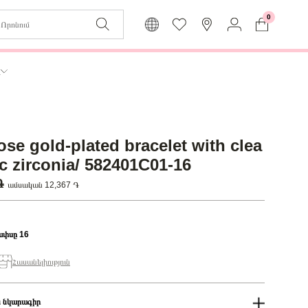
0
Զաբյուղը դատարկ է
Իմ
ր
Լեզու
Մուտք
Հայերեն
Գրանցում
ose gold-plated bracelet with clea
Վերադառնալ մենյու
ic zirconia/ 582401C01-16
 ֏
ամսական 12,367 ֏
ափսը 16
Հասանելիություն
 նկարագիր