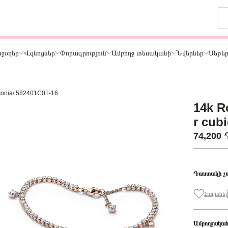
ջօղեր
Վզնոցներ
Փորագրություն
Ամբողջ տեսականի
Նվերներ
Սեթե
irconia/ 582401C01-16
Թեմա
14k R
ր
Կենդանիներ և ընտանի կենդանիներ
r cub
ամար
Ընտանիք և ընկերներ
74,200
ար
Տառեր
Սեր
Նշաններ
Դաստակի չ
Ճանապարհորդություն և Հոբբի
Հավանել
Ամբողջական