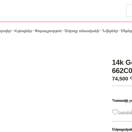
ջօղեր
Վզնոցներ
Փորագրություն
Ամբողջ տեսականի
Նվերներ
Սեթե
Թեմա
14k Go
ր
Կենդանիներ և ընտանի կենդանիներ
662C0
ամար
Ընտանիք և ընկերներ
74,500
ար
Տառեր
Սեր
Նշաններ
Դաստակի չ
Ճանապարհորդություն և Հոբբի
Հավանել
Ամբողջական