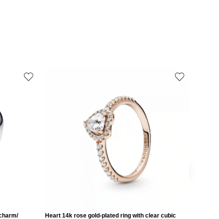
 charm/
Heart 14k rose gold-plated ring with clear cubic
Love 14