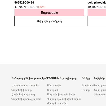
569523C00-16
gold-plated do
47,700 ֏
79,500 ֏
763622C01
19,400 ֏
32,4
(-40%)
Engravable
Ավելացնել Զամբյուղ
Հաճախորդների սպասարկում
PANDORA-ի աշխարհը
Իմ էջը
Նվերներ
Հաճախ տրվող հարցեր
Մեր մասին
Գրանցում
Նվեր քա
Զարդերի խնամք
Առաքում
Մուտք
Նվեր քար
Չափսերի ուղեցույց
Ապառիկի պայմաններ
Ծննդյան 
Զարդերի փորագրություն
Վերադարձ եւ փոխանակում
Վերցնել սրահից