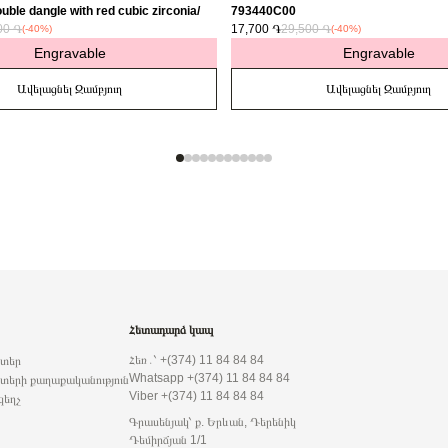
uble dangle with red cubic zirconia/
793440C00
00 ֏
17,700 ֏
29,500 ֏
(-40%)
(-40%)
Engravable
Engravable
Ավելացնել Զամբյուղ
Ավելացնել Զամբյուղ
Հետադարձ կապ
Հեռ․՝ +(374) 11 84 84 84
րտեր
Whatsapp +(374) 11 84 84 84
տերի քաղաքականություն
Viber +(374) 11 84 84 84
զեղչ
Գրասենյակ՝ ք. Երևան, Դերենիկ
Դեմիրճյան 1/1