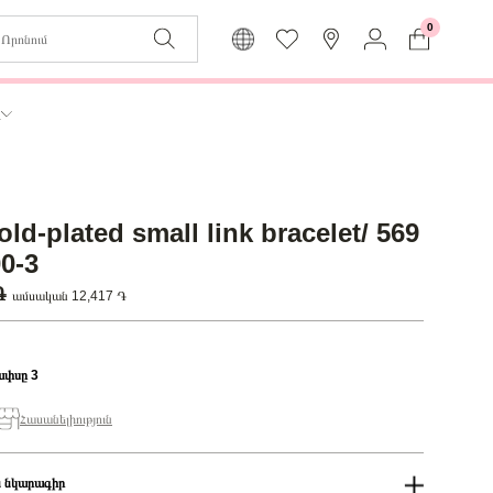
0
Զաբյուղը դատարկ է
Իմ
ր
Լեզու
Մուտք
Հայերեն
Գրանցում
ld-plated small link bracelet/ 569
Վերադառնալ մենյու
0-3
 ֏
ամսական 12,417 ֏
ափսը 3
Հասանելիություն
 նկարագիր