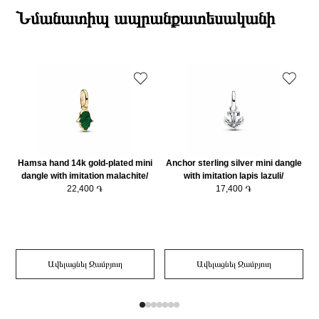
Նյութը
925 հարգի արծաթ
ընթացքում։
Նմանատիպ ապրանքատեսականի
Նյութի գույնը
Արծաթագույն
Դեպի մարզեր առաքումներն իրականացվում են 3-4 աշխատանքային
Charm Տեսակ
Կախվող Չարմ
օրվա ընթացքում։
Hamsa hand 14k gold-plated mini
Anchor sterling silver mini dangle
dangle with imitation malachite/
with imitation lapis lazuli/
764612C01
22,400 ֏
794610C01
17,400 ֏
Ավելացնել Զամբյուղ
Ավելացնել Զամբյուղ