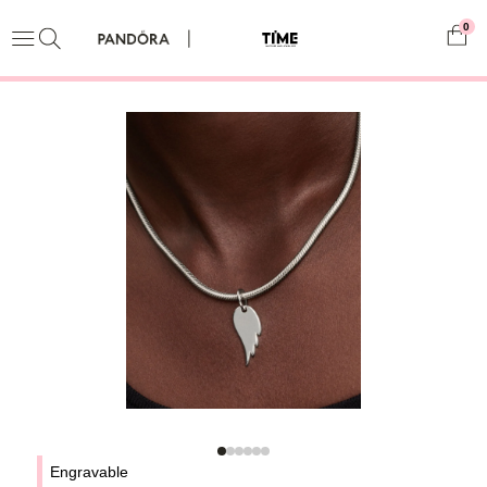
0
Engravable