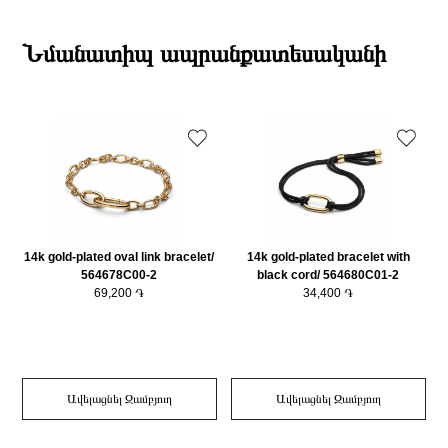
19:00-ի միջակայքում։
Նյութը
925 հարգի արծաթ
Էքսպրես առաքումներն իրականացվում են յուրաքանչյուր օր 2-4 ժամվա
Նյութի գույնը
Արծաթագույն
ընթացքում։
Նմանատիպ ապրանքատեսականի
Կատեգորիա
Զարդեր
Դեպի մարզեր առաքումներն իրականացվում են 3-4 աշխատանքային
օրվա ընթացքում։
14k gold-plated oval link bracelet/
14k gold-plated bracelet with
564678C00-2
black cord/ 564680C01-2
69,200 ֏
34,400 ֏
Ավելացնել Զամբյուղ
Ավելացնել Զամբյուղ