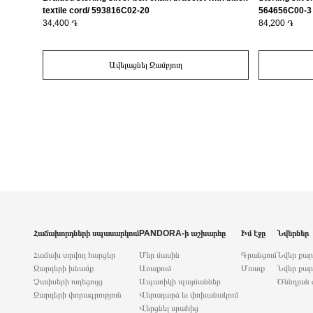
textile cord/ 593816C02-20
564656C00-3
34,400 ֏
84,200 ֏
Ավելացնել Զամբյուղ
Հաճախորդների սպասարկում
PANDORA-ի աշխարհը
Իմ էջը
Նվերներ
Հաճախ տրվող հարցեր
Մեր մասին
Գրանցում
Նվեր քա
Զարդերի խնամք
Առաքում
Մուտք
Նվեր քար
Չափսերի ուղեցույց
Ապառիկի պայմաններ
Ծննդյան 
Զարդերի փորագրություն
Վերադարձ եւ փոխանակում
Վերցնել սրահից