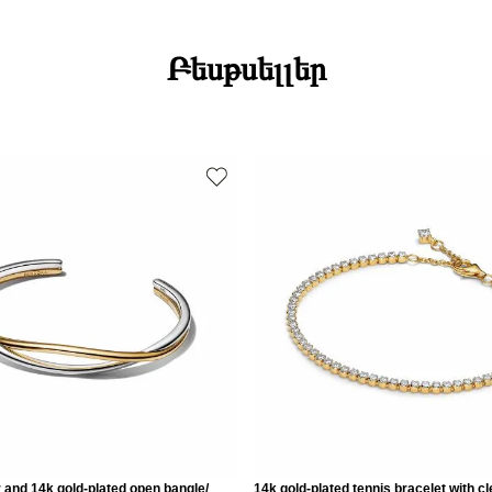
Բեսթսելլեր
er and 14k gold-plated open bangle/
14k gold-plated tennis bracelet with cl