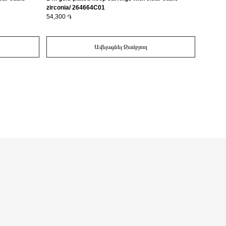
zirconia/ 264664C01
164673
54,300 ֏
59,300 
Ավելացնել Զամբյուղ