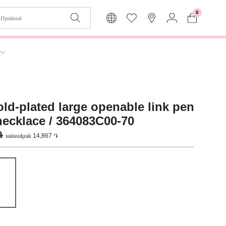
0
Զաբյուղը դատարկ է
Իմ
ր
Լեզու
Մուտք
Հայերեն
Գրանցում
old-plated large openable link pen
Վերադառնալ մենյու
necklace / 364083C00-70
 ֏
ամսական 14,867 ֏