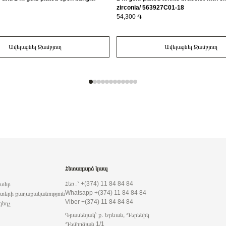
zirconia/ 563927C01-18
54,300 ֏
Ավելացնել Զամբյուղ
Ավելացնել Զամբյուղ
Հետադարձ կապ
Հեռ․՝ +(374) 11 84 84 84
րտեր
Whatsapp +(374) 11 84 84 84
տերի քաղաքականություն
Viber +(374) 11 84 84 84
զեղչ
Գրասենյակ՝ ք. Երևան, Դերենիկ
Դեմիրճյան 1/1