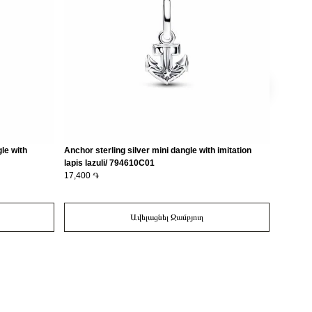
le with
Anchor sterling silver mini dangle with imitation
Star ste
lapis lazuli/ 794610C01
lazuli/
17,400 ֏
17,400 
Ավելացնել Զամբյուղ