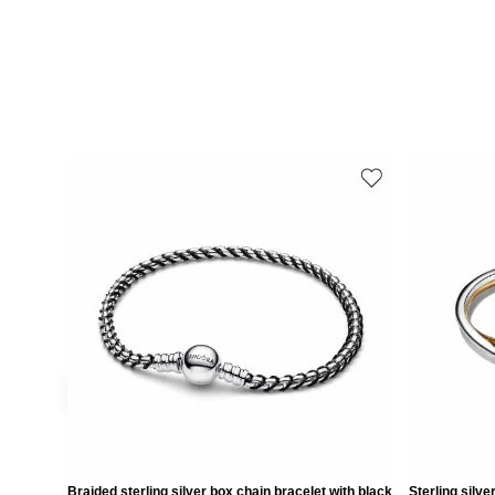
Braided sterling silver box chain bracelet with black
Sterling silv