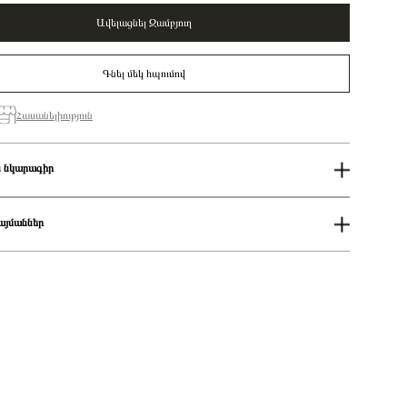
Ավելացնել Զամբյուղ
Գնել մեկ հպումով
Հասանելիություն
 նկարագիր
շ
PANDORA
Կանացի
այմաններ
Pandora Me
14k gold-plated large openable link pendant necklace /
ում
364083C00-70
աքումներն իրականացվում են յուրաքանչյուր օր 14։00-19:00-ի
Վզնոց
ցման երկիրը
Դանիա
քումներն իրականացվում են յուրաքանչյուր օր 2-4 ժամվա ընթացքում։
14Կ Ոսկեպատ
 առաքումներն իրականացվում են 3-4 աշխատանքային օրվա ընթացքում։
Ոսկեգույն
Զարդեր