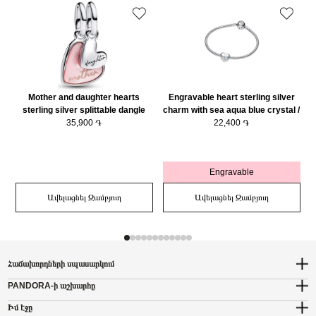
Mother and daughter hearts
Engravable heart sterling silver
sterling silver splittable dangle
charm with sea aqua blue crystal /
with pink bioresin man-made
35,900 ֏
794161C03
22,400 ֏
mother of pearl/ 793766C01
Engravable
Ավելացնել Զամբյուղ
Ավելացնել Զամբյուղ
Հաճախորդների սպասարկում
PANDORA-ի աշխարհը
Իմ էջը