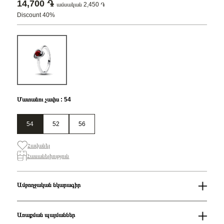
14,700 ֏
ամսական 2,450 ֏
Discount 40%
Մատանու չափս : 54
54
52
56
Հավանել
Հասանելիություն
Ամբողջական նկարագիր
Մատանու չափս
54
Զեղչ
40%
Առաքման պայմաններ
Սեռ
Կանացի