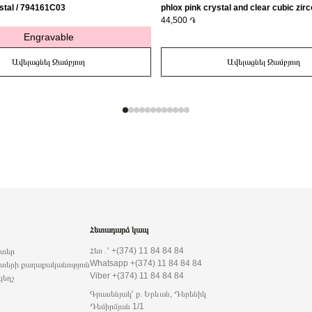
stal / 794161C03
phlox pink crystal and clear cubic zirc
163651C01-56
44,500 ֏
Engravable
Ավելացնել Զամբյուղ
Ավելացնել Զամբյուղ
Հետադարձ կապ
Հեռ․՝ +(374) 11 84 84 84
րտեր
Whatsapp +(374) 11 84 84 84
տերի քաղաքականություն
Viber +(374) 11 84 84 84
զեղչ
Գրասենյակ՝ ք. Երևան, Դերենիկ
Դեմիրճյան 1/1