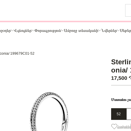
ջօղեր
Վզնոցներ
Փորագրություն
Ամբողջ տեսականի
Նվերներ
Սեթե
 zirconia/ 199679C01-52
Թեմա
Sterli
ր
Կենդանիներ և ընտանի կենդանիներ
onia/
ամար
Ընտանիք և ընկերներ
17,500
ար
Տառեր
Սեր
Նշաններ
Մատանու չա
Ճանապարհորդություն և Հոբբի
52
Հավանել