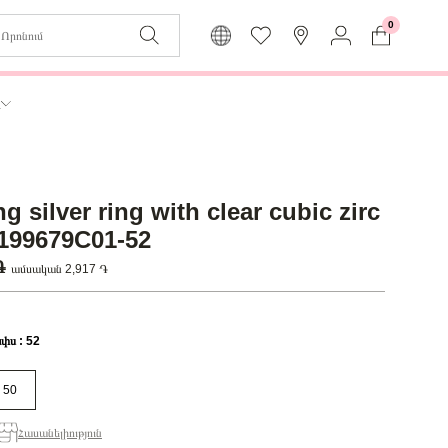
0
Զաբյուղը դատարկ է
Իմ
ր
Լեզու
Մուտք
Հայերեն
Գրանցում
ng silver ring with clear cubic zirc
Վերադառնալ մենյու
 199679C01-52
 ֏
ամսական 2,917 ֏
փս : 52
50
Հասանելիություն