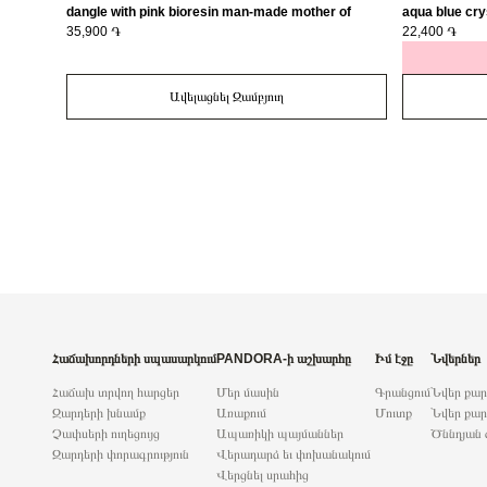
dangle with pink bioresin man-made mother of
aqua blue cry
pearl/ 793766C01
35,900 ֏
22,400 ֏
Ավելացնել Զամբյուղ
Հաճախորդների սպասարկում
PANDORA-ի աշխարհը
Իմ էջը
Նվերներ
Հաճախ տրվող հարցեր
Մեր մասին
Գրանցում
Նվեր քա
Զարդերի խնամք
Առաքում
Մուտք
Նվեր քար
Չափսերի ուղեցույց
Ապառիկի պայմաններ
Ծննդյան 
Զարդերի փորագրություն
Վերադարձ եւ փոխանակում
Վերցնել սրահից